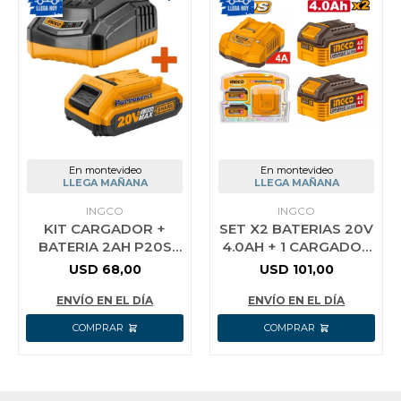
En montevideo
En montevideo
LLEGA MAÑANA
LLEGA MAÑANA
INGCO
INGCO
KIT CARGADOR +
SET X2 BATERIAS 20V
BATERIA 2AH P20S
4.0AH + 1 CARGADOR
INGCO
INGCO FBCPK2013
USD
68,00
USD
101,00
ENVÍO EN EL DÍA
ENVÍO EN EL DÍA