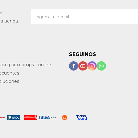
r
a tienda.
SEGUINOS
paso para comprar online




recuentes
oluciones