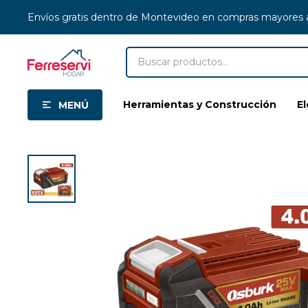
Envíos gratis dentro de Montevideo en compras mayores
Herramientas y Construcción
E
MENÚ