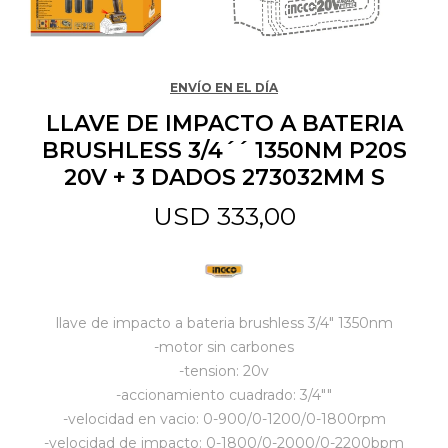
Jardín y Aire Libre
ENVÍO EN EL DÍA
LLAVE DE IMPACTO A BATERIA
Mascotas
BRUSHLESS 3/4´´ 1350NM P20S
20V + 3 DADOS 273032MM S
Bazar
USD
333,00
Juguetes y artículos para bebé
llave de impacto a bateria brushless 3/4" 1350nm
Gastronomía
-motor sin carbones
-tension: 20v
-accionamiento cuadrado: 3/4""
Ferretería
-velocidad en vacio: 0-900/0-1200/0-1800rpm
-velocidad de impacto: 0-1800/0-2000/0-2200bpm