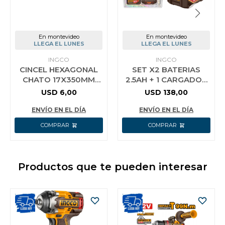
En montevideo
En montevideo
LLEGA EL LUNES
LLEGA EL LUNES
INGCO
INGCO
CINCEL HEXAGONAL
SET X2 BATERIAS
CHATO 17X350MM
2.5AH + 1 CARGADOR
SDS HEX INGCO
42V P42M INGCO
USD
6,00
USD
138,00
DBC0523501
FBCPM25221
ENVÍO EN EL DÍA
ENVÍO EN EL DÍA
Productos que te pueden interesar