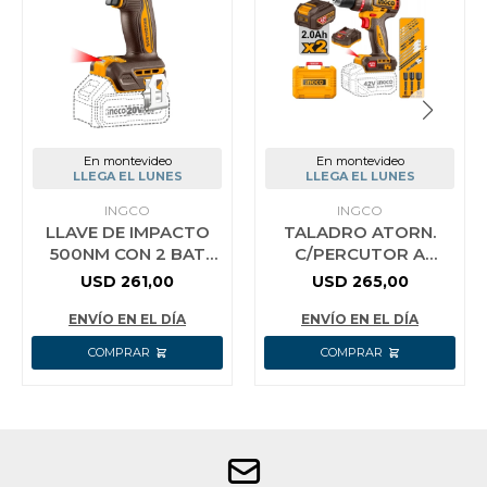
En montevideo
En montevideo
LLEGA EL LUNES
LLEGA EL LUNES
INGCO
INGCO
LLAVE DE IMPACTO
TALADRO ATORN.
500NM CON 2 BAT
C/PERCUTOR A
CARGADOR MALETIN
BATERIA 42V 99NM
USD
261,00
USD
265,00
CIWLI2050 INGCO
BRUSHLESS C/2 BAT
2.0AH + CARGADOR
ENVÍO EN EL DÍA
ENVÍO EN EL DÍA