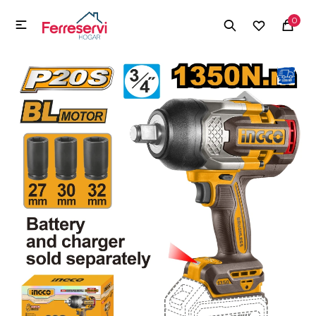
MI CUENTA
0

Menú
Herramientas y Construcción
Electrodomésticos
Herramientas y Construcción
Electrodomésticos
Tecnología
Deportes
Camping