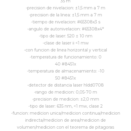
35 m
-precision de nivelacion: ±1,5 mm a 7 m
-precision de la linea: ±1,5 mm a 7 m
-tiempo de nivelacion: #65308x3 s
-angulo de autonivelacion: #65308x4°
-tipo de laser: 520 ± 10 nm
-clase de laser ii <1 mw
-con funcion de linea horizontal y vertical
-temperatura de funcionamiento: 0
40 #8451x
-temperatura de almacenamiento: -10
50 #8451x
-detector de distancia laser hldd0708
-rango de medicion: 0,05-70 m
-precision de medicion: ±2,0 mm
-tipo de laser: 635 nm, <1 mw, clase 2
-funcion: medicion unica/medicion continua/medicion
indirecta/medicion de area/medicion de
volumen/medicion con el teorema de pitagoras