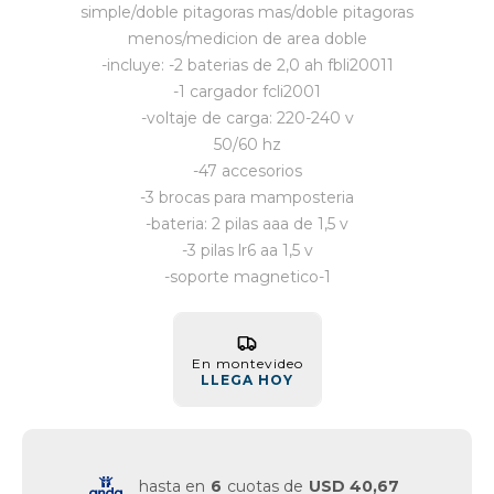
simple/doble pitagoras mas/doble pitagoras
menos/medicion de area doble
-incluye: -2 baterias de 2,0 ah fbli20011
-1 cargador fcli2001
-voltaje de carga: 220-240 v
50/60 hz
-47 accesorios
-3 brocas para mamposteria
-bateria: 2 pilas aaa de 1,5 v
-3 pilas lr6 aa 1,5 v
-soporte magnetico-1
En montevideo
LLEGA HOY
hasta en
6
cuotas de
USD 40,67