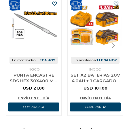
En montevideo
LLEGA HOY
En montevideo
LLEGA HOY
INGCO
INGCO
PUNTA ENCASTRE
SET X2 BATERIAS 20V
SDS HEX 30X400 MM
4.0AH + 1 CARGADOR
INGCO DBC03340011
INGCO FBCPK2013
USD
21,00
USD
101,00
ENVÍO EN EL DÍA
ENVÍO EN EL DÍA