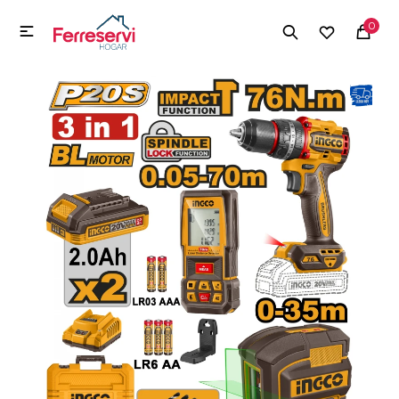
MI CUENTA
0

Menú
Herramientas y Construcción
Electrodomésticos
Herramientas y Construcción
Electrodomésticos
Tecnología
Deportes
Camping