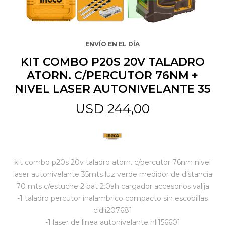
Jardín y Aire Libre
ENVÍO EN EL DÍA
KIT COMBO P20S 20V TALADRO
Mascotas
ATORN. C/PERCUTOR 76NM +
NIVEL LASER AUTONIVELANTE 35
Bazar
USD
244,00
Juguetes y artículos para bebé
kit combo p20s 20v taladro atorn. c/percutor 76nm nivel
laser autonivelante 35mts luz verde medidor de distancia
Gastronomía
70 mts c/estuche 2 bat 2.0ah cargador accesorios valija
-1 taladro percutor inalambrico compacto sin escobillas
Ferretería
cidli207681
-1 laser de linea autonivelante hll156601