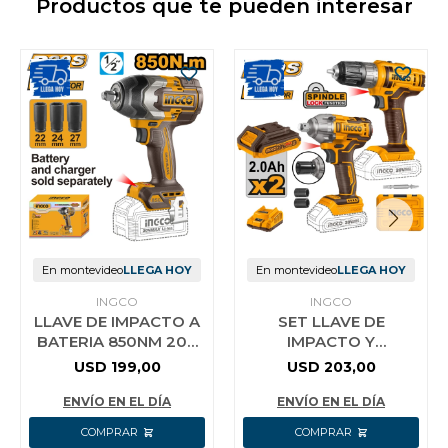
Productos que te pueden interesar
En montevideo
LLEGA HOY
En montevideo
LLEGA HOY
INGCO
INGCO
LLAVE DE IMPACTO A
SET LLAVE DE
BATERIA 850NM 20V
IMPACTO Y
P20S BL SIN BAT SIN
ATORNILLADOR 20V
USD
199,00
USD
203,00
CARG INGCO
BATERIA P20S INGCO
CIWLI20851
COSLI230702
ENVÍO EN EL DÍA
ENVÍO EN EL DÍA