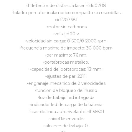
-1 detector de distancia laser hldd0708
Vestimenta y calzado
-taladro percutor inalambrico compacto sin escobillas
cidli207681
-motor sin carbones
-voltaje: 20 v
-velocidad sin carga: 0-500/0-2000 rpm.
-frecuencia maxima de impacto: 30 000 bpm.
-par maximo: 76 nm.
-portabrocas metalico.
-capacidad del portabrocas: 13 mm.
-ajustes de par: 2211.
-engranaje mecanico de 2 velocidades
-funcion de bloqueo del husillo
-luz de trabajo led integrada
-indicador led de carga de la bateria
-laser de linea autonivelante hll156601
-nivel laser verde
-alcance de trabajo: 0