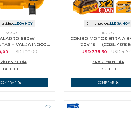
tevideo
LLEGA HOY
En montevideo
LLEGA HOY
INGCO
INGCO
TALADRO 680W
COMBO MOTOSIERRA A B
TAS + VALIJA INGCO
20V 16´´ (CGSLI40168
HKTHP11151
SOPLADORA A BATERIA
0,00
USD
100,00
USD
375,30
USD
417,
VÍO EN EL DÍA
ENVÍO EN EL DÍA
OUTLET
OUTLET