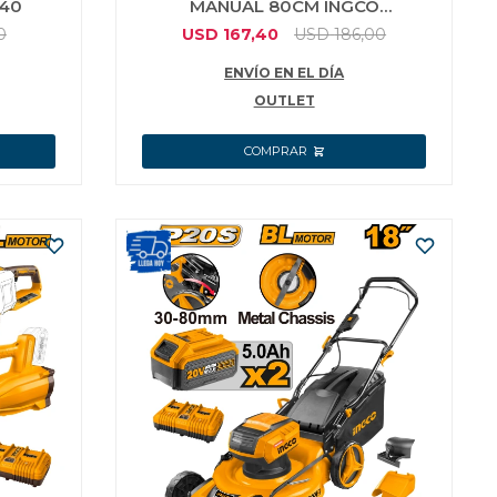
.40
MANUAL 80CM INGCO
HTC04800AG CON BOLSO
0
USD
167,40
USD
186,00
ENVÍO EN EL DÍA
OUTLET