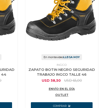
En montevideo
LLEGA HOY
INGCO
GURIDAD
ZAPATO BOTIN NEGRO SEGURIDAD
 44
TRABAJO INGCO TALLE 46
0
USD
58,50
USD
65,00
ENVÍO EN EL DÍA
OUTLET