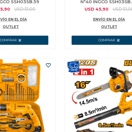
NGCO SSH03SB.39
N°40 INGCO SSH03SB
5,90
USD
51,00
USD
45,90
USD
51,0
VÍO EN EL DÍA
ENVÍO EN EL DÍA
OUTLET
OUTLET