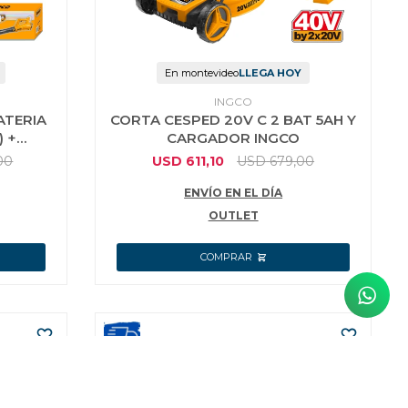
En montevideo
LLEGA HOY
INGCO
ATERIA
CORTA CESPED 20V C 2 BAT 5AH Y
) +
CARGADOR INGCO
 20V
00
USD
611,10
USD
679,00
ENVÍO EN EL DÍA
OUTLET