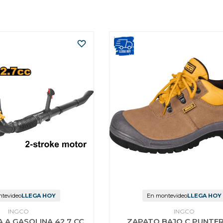
tevideo
LLEGA HOY
En montevideo
LLEGA HOY
INGCO
INGCO
A GASOLINA 42.7 CC
ZAPATO BAJO C PUNTER