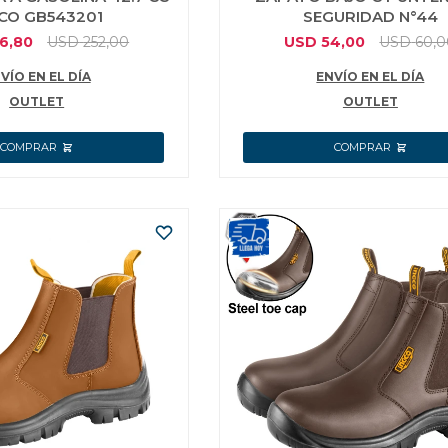
CO GB543201
SEGURIDAD N°44
6,80
USD
252,00
USD
54,00
USD
60,
VÍO EN EL DÍA
ENVÍO EN EL DÍA
OUTLET
OUTLET