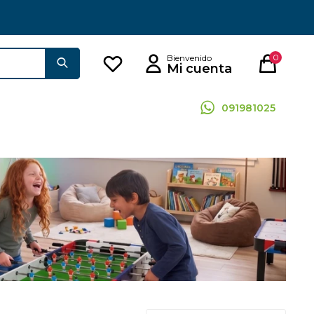
0
091981025