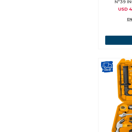
N°39 I
USD
4
EN