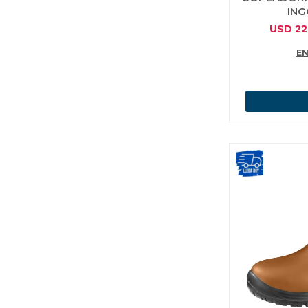
ING
USD
22
EN