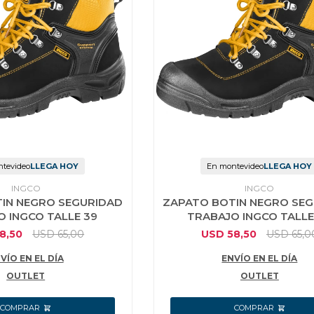
tevideo
LLEGA HOY
En montevideo
LLEGA HOY
INGCO
INGCO
IN NEGRO SEGURIDAD
ZAPATO BOTIN NEGRO SE
 INGCO TALLE 39
TRABAJO INGCO TALLE
8,50
USD
65,00
USD
58,50
USD
65,0
VÍO EN EL DÍA
ENVÍO EN EL DÍA
OUTLET
OUTLET