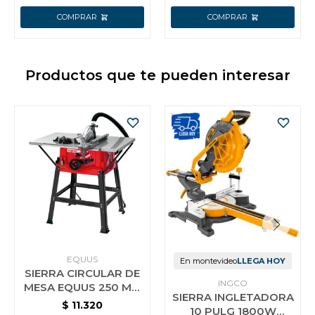
Productos que te pueden interesar
EQUUS
En montevideo
LLEGA HOY
SIERRA CIRCULAR DE
INGCO
MESA EQUUS 250 MM
SIERRA INGLETADORA
10” 2000W
$
11.320
10 PULG 1800W