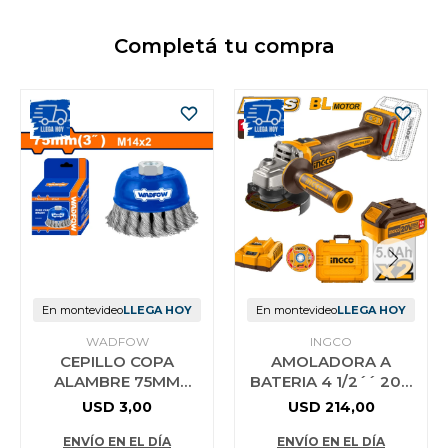
Completá tu compra
En montevideo
LLEGA HOY
En montevideo
LLEGA HOY
WADFOW
INGCO
CEPILLO COPA
AMOLADORA A
ALAMBRE 75MM
BATERIA 4 1/2´´ 20V
WADFOW WCE2401
P20S C 2 X 5AH BAT
USD
3,00
USD
214,00
CARG Y VALIJA INGCO
CAGLI2211
ENVÍO EN EL DÍA
ENVÍO EN EL DÍA