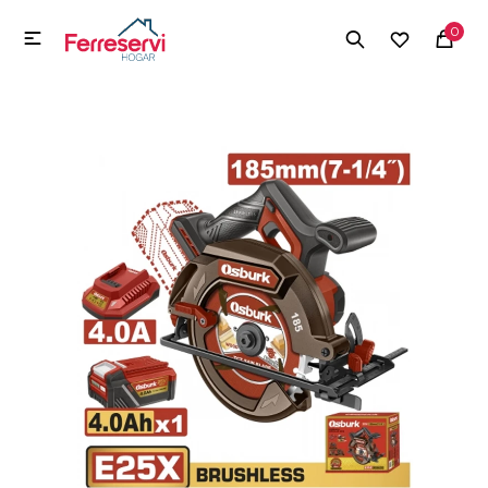
MI CUENTA
0

Menú
Herramientas y Construcción
Electrodomésticos
Herramientas y Construcción
Electrodomésticos
Tecnología
Deportes
Camping