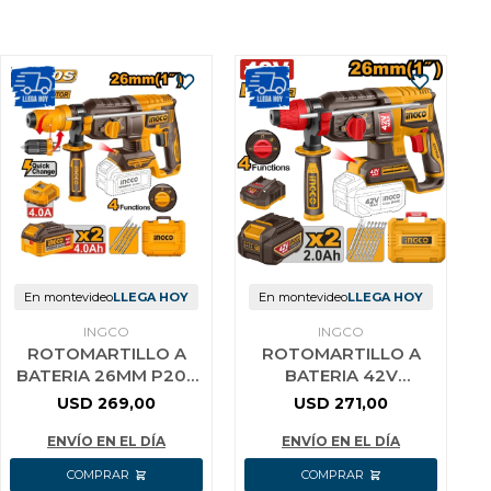
En montevideo
LLEGA HOY
En montevideo
LLEGA HOY
INGCO
INGCO
ROTOMARTILLO A
ROTOMARTILLO A
BATERIA 26MM P20S
BATERIA 42V
20V 2.5J SDS PLUS + 2
BRUSHLESS SDS PLUS
USD
269,00
USD
271,00
BAT 4.0AH +
2.5J + 6 MECHAS + 2
CARGADOR + AC
CINCEL + 2 BAT
ENVÍO EN EL DÍA
ENVÍO EN EL DÍA