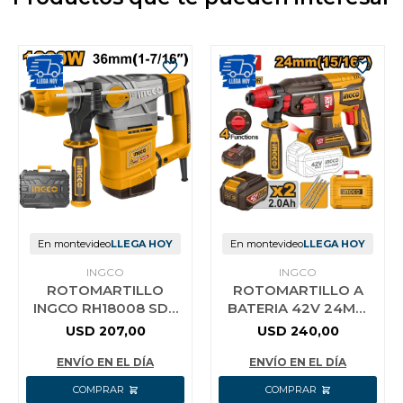
En montevideo
LLEGA HOY
En montevideo
LLEGA HOY
INGCO
INGCO
ROTOMARTILLO
ROTOMARTILLO A
INGCO RH18008 SDS
BATERIA 42V 24MM
PLUS 1800W 850RPM
SDS PLUS 2.4J
USD
207,00
USD
240,00
7 JOULE
INGCO+3 MECHAS+1
CINCEL+2 BAT 2.0A
ENVÍO EN EL DÍA
ENVÍO EN EL DÍA