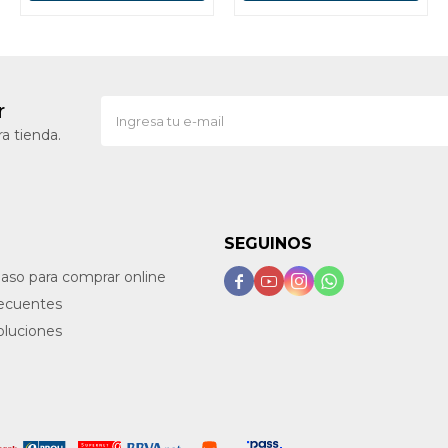
r
a tienda.
SEGUINOS
paso para comprar online




recuentes
oluciones