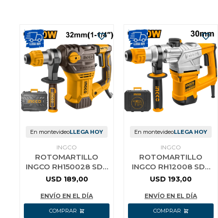
En montevideo
LLEGA HOY
En montevideo
LLEGA HOY
INGCO
INGCO
ROTOMARTILLO
ROTOMARTILLO
INGCO RH150028 SDS
INGCO RH12008 SDS
PLUS 1500W 850RPM
PLUS 1200W 850RPM
USD
189,00
USD
193,00
5.5J 4400 BPM
5 JOULE
ENVÍO EN EL DÍA
ENVÍO EN EL DÍA