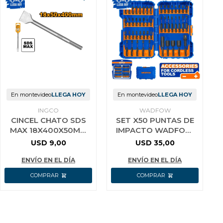
En montevideo
LLEGA HOY
En montevideo
LLEGA HOY
INGCO
WADFOW
CINCEL CHATO SDS
SET X50 PUNTAS DE
MAX 18X400X50MM
IMPACTO WADFOW
INGCO DBC0224002
WSV2005
USD
9,00
USD
35,00
ENVÍO EN EL DÍA
ENVÍO EN EL DÍA