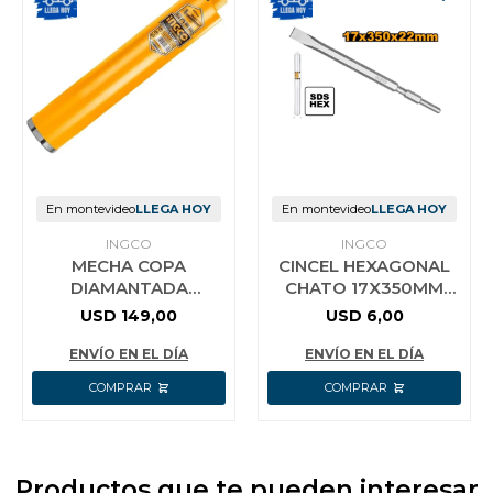
En montevideo
LLEGA HOY
En montevideo
LLEGA HOY
INGCO
INGCO
MECHA COPA
CINCEL HEXAGONAL
DIAMANTADA
CHATO 17X350MM
SACATESTIGOS
SDS HEX INGCO
USD
149,00
USD
6,00
HORMIGON
DBC0523501
Ø102MMX450MM
ENVÍO EN EL DÍA
ENVÍO EN EL DÍA
INGCO DCB581028
Productos que te pueden interesar