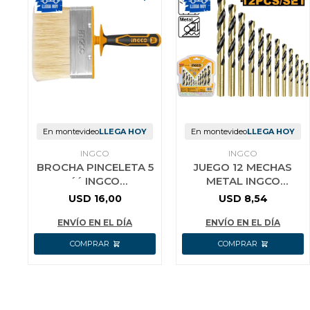
En montevideo
LLEGA HOY
En montevideo
LLEGA HOY
INGCO
INGCO
BROCHA PINCELETA 5
JUEGO 12 MECHAS
´´ INGCO
METAL INGCO
HCLB120308
AKDB1125
USD
16,00
USD
8,54
ENVÍO EN EL DÍA
ENVÍO EN EL DÍA