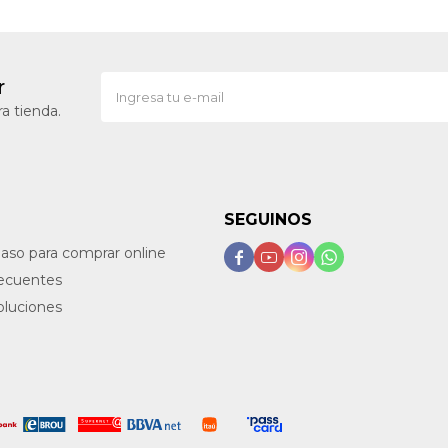
r
a tienda.
SEGUINOS
paso para comprar online




recuentes
oluciones