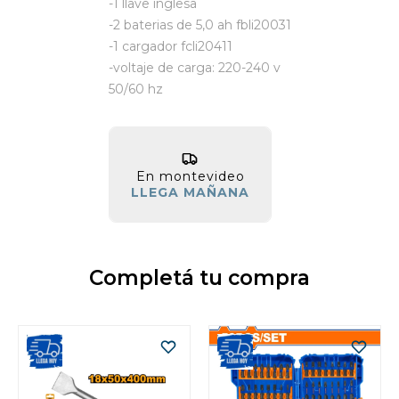
-1 llave inglesa
-2 baterias de 5,0 ah fbli20031
-1 cargador fcli20411
-voltaje de carga: 220-240 v
50/60 hz
En montevideo
LLEGA MAÑANA
Completá tu compra