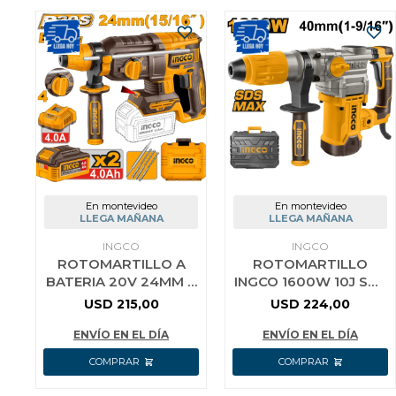
En montevideo
En montevideo
LLEGA MAÑANA
LLEGA MAÑANA
INGCO
INGCO
ROTOMARTILLO A
ROTOMARTILLO
BATERIA 20V 24MM +
INGCO 1600W 10J SDS
2 BAT 4.0AH +
MAX RH1600388
USD
215,00
USD
224,00
CARGADOR +
ACCESORIOS + VALIJA
ENVÍO EN EL DÍA
ENVÍO EN EL DÍA
I