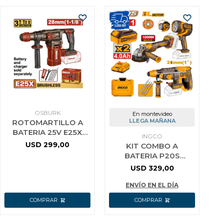
OSBURK
En montevideo
LLEGA MAÑANA
ROTOMARTILLO A
BATERIA 25V E25X
INGCO
28MM 1-1/8+
USD
299,00
KIT COMBO A
ACCESORIOS SIN
BATERIA P20S
BATERIA SIN
ROTOMARTILLO
USD
329,00
CARGADOR
26MM + AMOLADORA
.A 4½ 115MM +
ENVÍO EN EL DÍA
LINTERNA