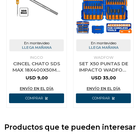
En montevideo
En montevideo
LLEGA MAÑANA
LLEGA MAÑANA
INGCO
WADFOW
CINCEL CHATO SDS
SET X50 PUNTAS DE
MAX 18X400X50MM
IMPACTO WADFOW
INGCO DBC0224002
WSV2005
USD
9,00
USD
35,00
ENVÍO EN EL DÍA
ENVÍO EN EL DÍA
Productos que te pueden interesar