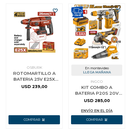
OSBURK
En montevideo
LLEGA MAÑANA
ROTOMARTILLO A
BATERIA 25V E25X
INGCO
26MM 1P+ 3 MECHAS
USD
239,00
KIT COMBO A
+ CINCEL SIN BATERIA
BATERIA P20S 20V
SIN CARGA
C/ROTOMARTILLO +
USD
285,00
AMOLADORA +
ASPIRADORA C/ 2
ENVÍO EN EL DÍA
BATER