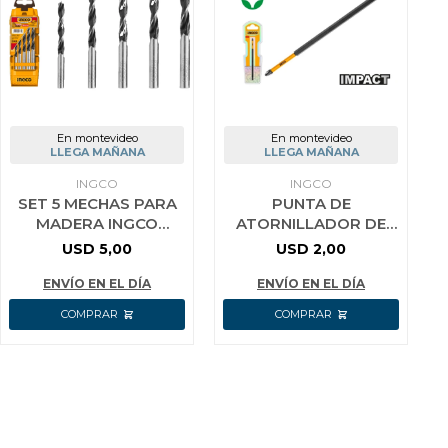
En montevideo
En montevideo
LLEGA MAÑANA
LLEGA MAÑANA
INGCO
INGCO
SET 5 MECHAS PARA
PUNTA DE
MADERA INGCO
ATORNILLADOR DE
AKD5058
IMPACTO 6´´ INGCO
USD
5,00
USD
2,00
SDBIM71PH1150
ENVÍO EN EL DÍA
ENVÍO EN EL DÍA