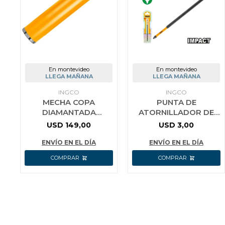
En montevideo
En montevideo
LLEGA MAÑANA
LLEGA MAÑANA
INGCO
INGCO
MECHA COPA
PUNTA DE
DIAMANTADA
ATORNILLADOR DE
SACATESTIGOS
IMPACTO 8´´ INGCO
USD
149,00
USD
3,00
HORMIGON
SDBIM71PH1200
Ø102MMX450MM
ENVÍO EN EL DÍA
ENVÍO EN EL DÍA
INGCO DCB581028