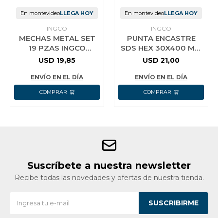
En montevideo
LLEGA HOY
En montevideo
LLEGA HOY
INGCO
INGCO
MECHAS METAL SET
PUNTA ENCASTRE
19 PZAS INGCO
SDS HEX 30X400 MM
AKDB1195
INGCO DBC03340011
USD
19,85
USD
21,00
ENVÍO EN EL DÍA
ENVÍO EN EL DÍA
Suscríbete a nuestra newsletter
Recibe todas las novedades y ofertas de nuestra tienda.
SUSCRIBIRME