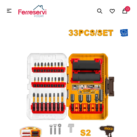
MI CUENTA
0

Menú
Herramientas y Construcción
Electrodomésticos
Herramientas y Construcción
Electrodomésticos
Tecnología
Deportes
Camping