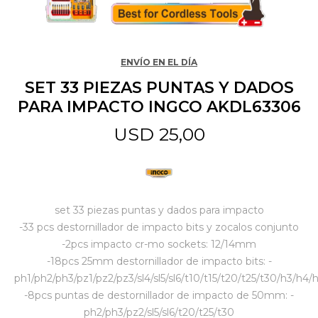
Jardín y Aire Libre
ENVÍO EN EL DÍA
SET 33 PIEZAS PUNTAS Y DADOS
Mascotas
PARA IMPACTO INGCO AKDL63306
USD
25,00
Bazar
Juguetes y artículos para bebé
set 33 piezas puntas y dados para impacto
-33 pcs destornillador de impacto bits y zocalos conjunto
-2pcs impacto cr-mo sockets: 12/14mm
Gastronomía
-18pcs 25mm destornillador de impacto bits: -
ph1/ph2/ph3/pz1/pz2/pz3/sl4/sl5/sl6/t10/t15/t20/t25/t30/h3/h4/
-8pcs puntas de destornillador de impacto de 50mm: -
Ferretería
ph2/ph3/pz2/sl5/sl6/t20/t25/t30