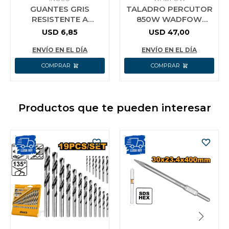
GUANTES GRIS
TALADRO PERCUTOR
RESISTENTE A
850W WADFOW
CORTES HGCG01-XL
WMD15851
USD
6,85
USD
47,00
INGCO TALLE XL
ENVÍO EN EL DÍA
ENVÍO EN EL DÍA
Productos que te pueden interesar