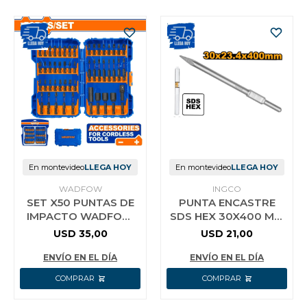
En montevideo
LLEGA HOY
En montevideo
LLEGA HOY
WADFOW
INGCO
SET X50 PUNTAS DE
PUNTA ENCASTRE
IMPACTO WADFOW
SDS HEX 30X400 MM
WSV2005
INGCO DBC03340011
USD
35,00
USD
21,00
ENVÍO EN EL DÍA
ENVÍO EN EL DÍA