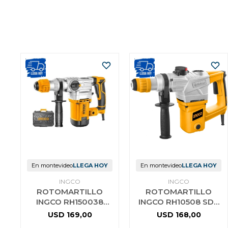
En montevideo
LLEGA HOY
En montevideo
LLEGA HOY
INGCO
INGCO
ROTOMARTILLO
ROTOMARTILLO
INGCO RH150038
INGCO RH10508 SDS
1500W 850RPM 5 5J
PLUS 1050W 900RPM
USD
169,00
USD
168,00
4400 BPM
5 JOULE