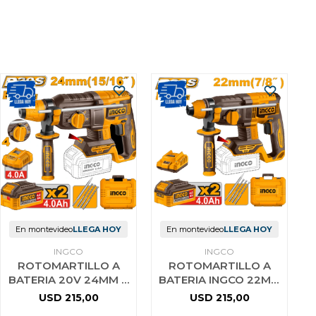
En montevideo
LLEGA HOY
En montevideo
LLEGA HOY
INGCO
INGCO
ROTOMARTILLO A
ROTOMARTILLO A
BATERIA 20V 24MM +
BATERIA INGCO 22MM
2 BAT 4.0AH +
20V BRUSHLESS C/ 2
USD
215,00
USD
215,00
CARGADOR +
BAT 4.0AH + CARG +