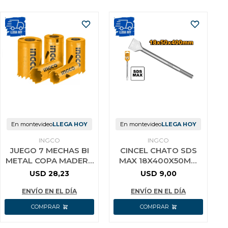
En montevideo
LLEGA HOY
En montevideo
LLEGA HOY
INGCO
INGCO
JUEGO 7 MECHAS BI
CINCEL CHATO SDS
METAL COPA MADERA
MAX 18X400X50MM
METAL PVC INGCO
INGCO DBC0224002
USD
28,23
USD
9,00
AKH0071
ENVÍO EN EL DÍA
ENVÍO EN EL DÍA