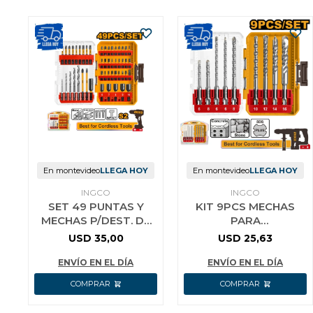
En montevideo
LLEGA HOY
En montevideo
LLEGA HOY
INGCO
INGCO
SET 49 PUNTAS Y
KIT 9PCS MECHAS
MECHAS P/DEST. DE
PARA
IMPAC INGCO
ROTOMARTILLO SDS
USD
35,00
USD
25,63
AKDL24906
PLUS INGCO
AKDL30906
ENVÍO EN EL DÍA
ENVÍO EN EL DÍA