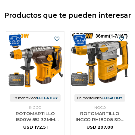
Productos que te pueden interesar
En montevideo
LLEGA HOY
En montevideo
LLEGA HOY
INGCO
INGCO
ROTOMARTILLO
ROTOMARTILLO
1500W 55J 32MM
INGCO RH18008 SDS
RH150068 INGCO
PLUS 1800W 850RPM
USD
172,51
USD
207,00
7 JOULE