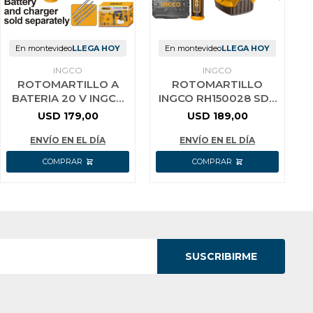
En montevideo
LLEGA HOY
En montevideo
LLEGA HOY
INGCO
INGCO
ROTOMARTILLO A
ROTOMARTILLO
BATERIA 20 V INGCO
INGCO RH150028 SDS
CRHLI20228
PLUS 1500W 850RPM
USD
179,00
USD
189,00
5.5J 4400 BPM
ENVÍO EN EL DÍA
ENVÍO EN EL DÍA
SUSCRIBIRME