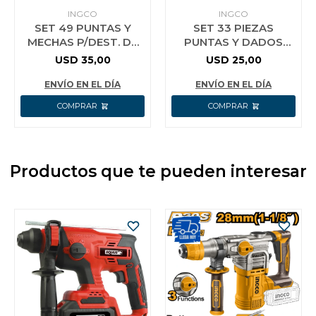
INGCO
INGCO
SET 49 PUNTAS Y
SET 33 PIEZAS
MECHAS P/DEST. DE
PUNTAS Y DADOS
IMPAC INGCO
PARA IMPACTO
USD
35,00
USD
25,00
AKDL24906
INGCO AKDL63306
ENVÍO EN EL DÍA
ENVÍO EN EL DÍA
Productos que te pueden interesar