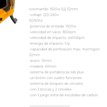
rotomartillo 1500w 5,5j 32mm
-voltaje: 220-240v
50/60hz
-potencia de entrada: 1500w
-velocidad en vacio: 850rpm
-velocidad de impacto: 4400bpm
-energia de impacto: 5.5j
-capacidad de perforacion max: -hormigon:
32mm
-acero: 13mm
-madera: 40mm
-sistema de portabrocas sds plus
-un boton con cuatro funciones
-sistema de bloqueo de cinceles
-con 3 brocas y 2 cinceles
-con 1 juego extra de escobillas de carbon