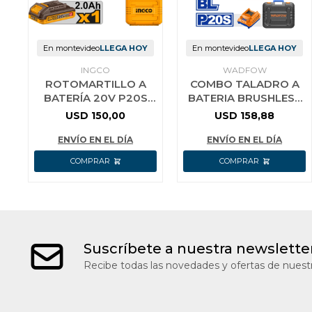
En montevideo
LLEGA HOY
En montevideo
LLEGA HOY
INGCO
WADFOW
ROTOMARTILLO A
COMBO TALADRO A
BATERÍA 20V P20S
BATERIA BRUSHLESS
SDS PLUS 1.8J + 3
+ ROTOMARTILLO A
USD
150,00
USD
158,88
MECHAS C/BATERÍA
BATERIA 20V P20S
CARGADOR Y
C/2 BAT WOS
ENVÍO EN EL DÍA
ENVÍO EN EL DÍA
Suscríbete a nuestra newslette
Recibe todas las novedades y ofertas de nuestr