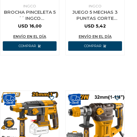
INGCO
INGCO
BROCHA PINCELETA 5
JUEGO 5 MECHAS 3
´´ INGCO
PUNTAS CORTE
HCLB120308
MADERA INGCO
USD
16,00
USD
5,42
ENVÍO EN EL DÍA
ENVÍO EN EL DÍA