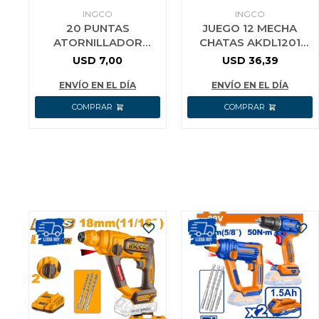
INGCO
INGCO
20 PUNTAS
JUEGO 12 MECHA
ATORNILLADOR
CHATAS AKDL1201
PHILLIPS PH2 25MM
PARA MADERA INGCO
USD
7,00
USD
36,39
INGCO SDB11PH213
ENVÍO EN EL DÍA
ENVÍO EN EL DÍA