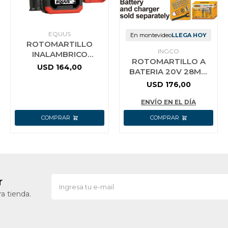
EQUUS
En montevideo
LLEGA HOY
ROTOMARTILLO
INGCO
INALAMBRICO
ROTOMARTILLO A
BRUSHLESS 20V CON
USD
164,00
BATERIA 20V 28MM
BATERIA EQUUS ROJO
INGCO CRHLI20288
USD
176,00
S/BAT S/CARG
ENVÍO EN EL DÍA
r
a tienda.