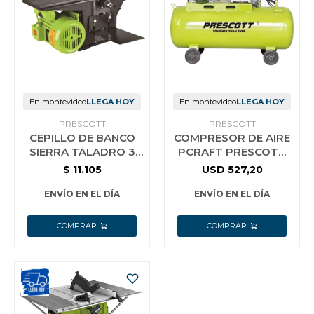
En montevideo
LLEGA HOY
En montevideo
LLEGA HOY
PRESCOTT
PRESCOTT
CEPILLO DE BANCO
COMPRESOR DE AIRE
SIERRA TALADRO 3
PCRAFT PRESCOTT
EN 1 PRESCOTT
100 LT 2 HP
$
11.105
USD
527,20
ELECTRICO
ENVÍO EN EL DÍA
ENVÍO EN EL DÍA