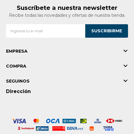
Suscríbete a nuestra newsletter
Recibe todas las novedades y ofertas de nuestra tienda.
SUSCRIBIRME
EMPRESA
COMPRA
SEGUINOS
Dirección