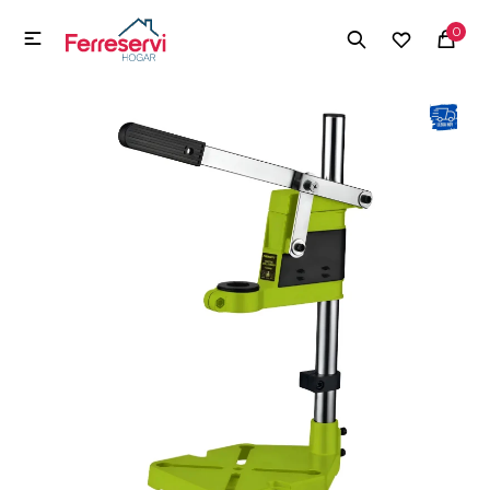
MI CUENTA
0

Menú
Herramientas y Construcción
Electrodomésticos
Herramientas y Construcción
Electrodomésticos
Tecnología
Deportes
Camping