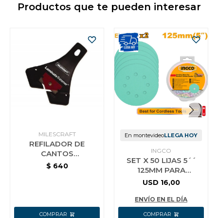
Productos que te pueden interesar
MILESCRAFT
En montevideo
LLEGA HOY
REFILADOR DE
INGCO
CANTOS
SET X 50 LIJAS 5´´
TAPACANTOS
$
640
125MM PARA
MELAMINA
LIJADORA ORBITAL
MILESCRAFT
USD
16,00
INGCO AKRS125050
ENVÍO EN EL DÍA