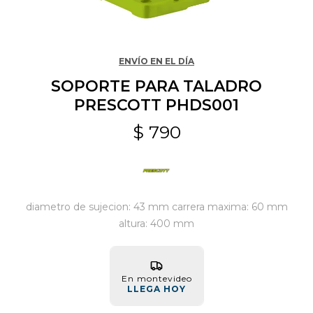
Jardín y Aire Libre
ENVÍO EN EL DÍA
SOPORTE PARA TALADRO
Mascotas
PRESCOTT PHDS001
$
790
Bazar
Juguetes y artículos para bebé
diametro de sujecion: 43 mm carrera maxima: 60 mm
altura: 400 mm
Gastronomía
En montevideo
LLEGA HOY
Ferretería