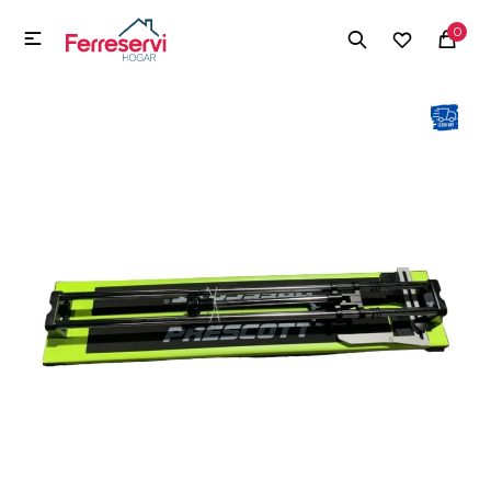
MI CUENTA
0

Menú
Herramientas y Construcción
Electrodomésticos
Herramientas y Construcción
Electrodomésticos
Tecnología
Deportes
Camping