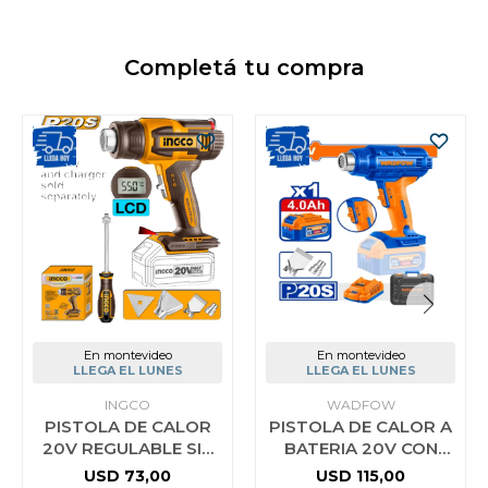
Completá tu compra
En montevideo
En montevideo
LLEGA EL LUNES
LLEGA EL LUNES
INGCO
WADFOW
PISTOLA DE CALOR
PISTOLA DE CALOR A
20V REGULABLE SIN
BATERIA 20V CON
BATERIA INGCO
BATERIA 4.0AH +
USD
73,00
USD
115,00