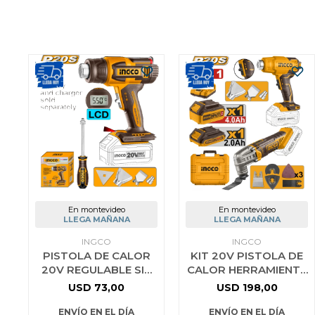
En montevideo
En montevideo
LLEGA MAÑANA
LLEGA MAÑANA
INGCO
INGCO
PISTOLA DE CALOR
KIT 20V PISTOLA DE
20V REGULABLE SIN
CALOR HERRAMIENTA
BATERIA INGCO
MULTIFUNCION INGCO
USD
73,00
USD
198,00
HGLI2003 - AMARILLO
COSLI230703
ENVÍO EN EL DÍA
ENVÍO EN EL DÍA