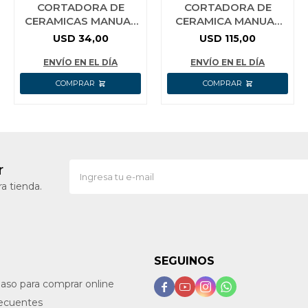
CORTADORA DE
CORTADORA DE
CERAMICAS MANUAL
CERAMICA MANUAL
60 CM WADFOW
80CM 14MM INGCO -
USD
34,00
USD
115,00
HTC04801
ENVÍO EN EL DÍA
ENVÍO EN EL DÍA
r
a tienda.
SEGUINOS
paso para comprar online




recuentes