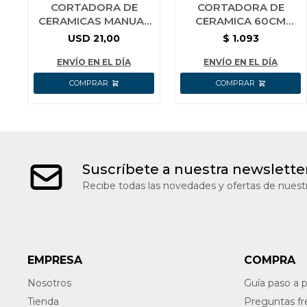
CORTADORA DE
CORTADORA DE
CERAMICAS MANUAL
CERAMICA 60CM
400 MM WADFOW
PRESCOTT
USD
21,00
$
1.093
ENVÍO EN EL DÍA
ENVÍO EN EL DÍA
Suscríbete a nuestra newslette
Recibe todas las novedades y ofertas de nuestr
EMPRESA
COMPRA
Nosotros
Guía paso a 
Tienda
Preguntas f