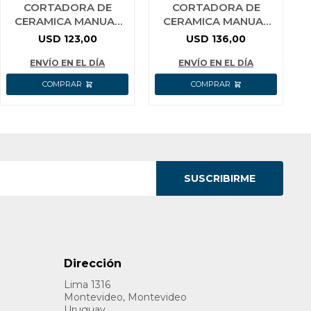
CORTADORA DE
CORTADORA DE
CERAMICA MANUAL
CERAMICA MANUAL
80CM WADFOW
600MM CON BOLSO
USD
123,00
USD
136,00
WTR1508
INGCO HTC04602
ENVÍO EN EL DÍA
ENVÍO EN EL DÍA
SUSCRIBIRME
Dirección
Lima 1316
Montevideo, Montevideo
Uruguay