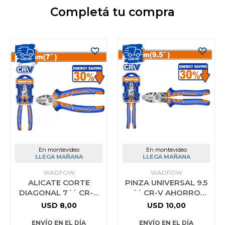
Completá tu compra
En montevideo
En montevideo
LLEGA MAÑANA
LLEGA MAÑANA
WADFOW
WADFOW
ALICATE CORTE
PINZA UNIVERSAL 9.5
DIAGONAL 7´´ CR-V
´´ CR-V AHORRO
AHORRO ENERGIA
ENERGIA 30%
USD
8,00
USD
10,00
30% WADFOW
WADFOW WPL1719
WPL3717
ENVÍO EN EL DÍA
ENVÍO EN EL DÍA