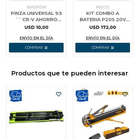
WADFOW
INGCO
PINZA UNIVERSAL 9.5
KIT COMBO A
´´ CR-V AHORRO
BATERIA P20S 20V
ENERGIA 30%
LLAVE CRIQUE +
USD
10,00
USD
172,00
WADFOW WPL1719
PISTOLA CALOR +
LINTERNA C/2BAT
ENVÍO EN EL DÍA
ENVÍO EN EL DÍA
Productos que te pueden interesar