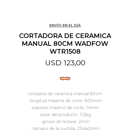
Jardín y Aire Libre
ENVÍO EN EL DÍA
CORTADORA DE CERAMICA
Mascotas
MANUAL 80CM WADFOW
WTR1508
Bazar
USD
123,00
Juguetes y artículos para bebé
cortadora de ceramica manual 80cm
Gastronomía
-longitud maxima de corte: 800mm
-espesor maximo de corte: 14mm
-peso del producto: 11,5kg
Ferretería
-grosor de la base: 2mm
-tamano de la cuchilla: 22x6x2mm