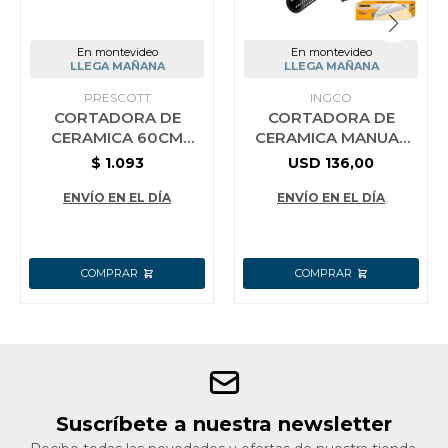
En montevideo
En montevideo
LLEGA MAÑANA
LLEGA MAÑANA
PRESCOTT
INGCO
CORTADORA DE
CORTADORA DE
CERAMICA 60CM
CERAMICA MANUAL
PRESCOTT
600MM CON BOLSO
$
1.093
USD
136,00
INGCO HTC04602
ENVÍO EN EL DÍA
ENVÍO EN EL DÍA
Suscríbete a nuestra newsletter