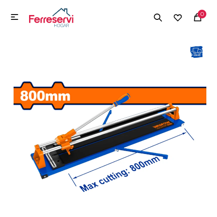
MI CUENTA
0

Menú
Herramientas y Construcción
Electrodomésticos
Herramientas y Construcción
Electrodomésticos
Tecnología
Deportes
Camping