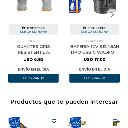
En montevideo
En montevideo
LLEGA MAÑANA
LLEGA MAÑANA
INGCO
WADFOW
GUANTES GRIS
BATERIA 12V S12 1.5AH
RESISTENTE A
TIPO USB C WADFOW
CORTES HGCG01-XL
WLBS5150
USD
6,85
USD
17,00
INGCO TALLE XL
ENVÍO EN EL DÍA
ENVÍO EN EL DÍA
Productos que te pueden interesar