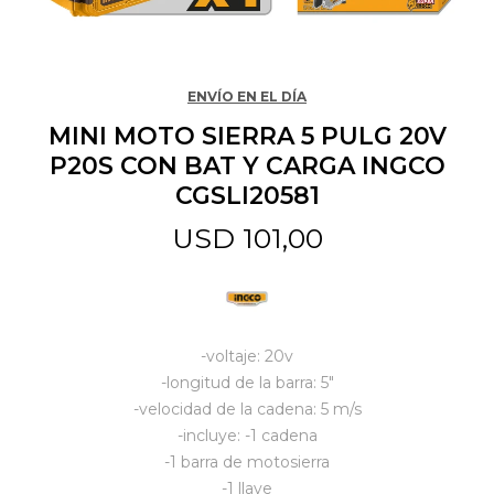
Jardín y Aire Libre
ENVÍO EN EL DÍA
MINI MOTO SIERRA 5 PULG 20V
Mascotas
P20S CON BAT Y CARGA INGCO
CGSLI20581
Bazar
USD
101,00
Juguetes y artículos para bebé
-voltaje: 20v
Gastronomía
-longitud de la barra: 5"
-velocidad de la cadena: 5 m/s
-incluye: -1 cadena
Ferretería
-1 barra de motosierra
-1 llave