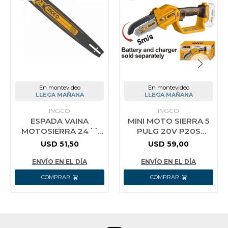
En montevideo
En montevideo
LLEGA MAÑANA
LLEGA MAÑANA
INGCO
INGCO
ESPADA VAINA
MINI MOTO SIERRA 5
MOTOSIERRA 24´´
PULG 20V P20S
INGCO AGSB52401
INGCO CGSLI2058 SIN
USD
51,50
USD
59,00
BAT SIN CARG
ENVÍO EN EL DÍA
ENVÍO EN EL DÍA