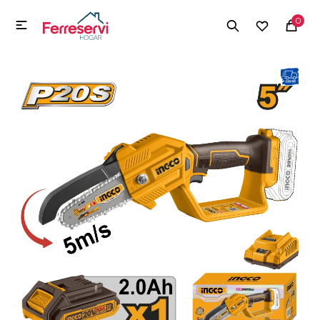
MI CUENTA
0

Menú
Herramientas y Construcción
Electrodomésticos
Herramientas y Construcción
Electrodomésticos
Tecnología
Deportes
Camping