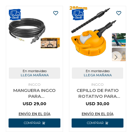
En montevideo
En montevideo
LLEGA MAÑANA
LLEGA MAÑANA
INGCO
INGCO
MANGUERA INGCO
CEPILLO DE PATIO
PARA
ROTATIVO PARA
HIDROLAVADORA 75M
HIDROLAVADORA
USD
29,00
USD
30,00
AHPH7511 COLOR
INGCO HPB36201
NEGRO
ENVÍO EN EL DÍA
ENVÍO EN EL DÍA