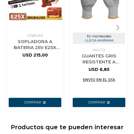
OSBURK
En montevideo
LLEGA MAÑANA
SOPLADORA A
BATERIA 25V E25X
INGCO
3.1M3/MIN + BAT
USD
215,00
GUANTES GRIS
2.5AH + CARGADOR
RESISTENTE A
USO INDUSTRIAL OSB
CORTES HGCG01-XL
USD
6,85
INGCO TALLE XL
ENVÍO EN EL DÍA
Productos que te pueden interesar