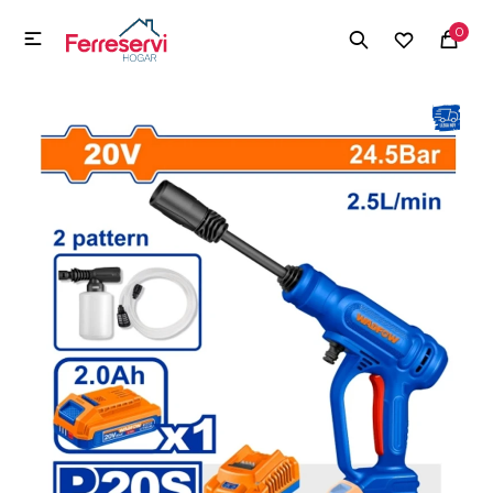
MI CUENTA
0

Menú
Herramientas y Construcción
Electrodomésticos
Herramientas y Construcción
Electrodomésticos
Tecnología
Deportes
Camping