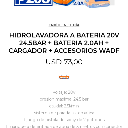
Jardín y Aire Libre
ENVÍO EN EL DÍA
HIDROLAVADORA A BATERIA 20V
Mascotas
24.5BAR + BATERIA 2.0AH +
CARGADOR + ACCESORIOS WADF
Bazar
USD
73,00
Juguetes y artículos para bebé
voltaje: 20v
Gastronomía
presion maxima: 24,5 bar
caudal: 2,5l/min
sistema de parada automatica
Ferretería
1 juego de pistola de spray de 2 patrones
1 manguera de entrada de agua de 3 metros con conector