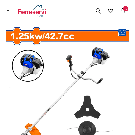
MI CUENTA
0

Menú
Herramientas y Construcción
Electrodomésticos
Herramientas y Construcción
Electrodomésticos
Tecnología
Deportes
Camping