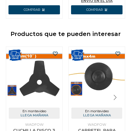
WADFOW
ENVÍO EN EL DÍA
Productos que te pueden interesar
En montevideo
En montevideo
LLEGA MAÑANA
LLEGA MAÑANA
WADFOW
WADFOW
CUCHILLA DISCO 3
CARRETEL PARA