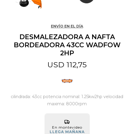
Jardín y Aire Libre
ENVÍO EN EL DÍA
DESMALEZADORA A NAFTA
Mascotas
BORDEADORA 43CC WADFOW
2HP
Bazar
USD
112,75
Juguetes y artículos para bebé
cilindrada: 43cc potencia nominal: 1.25kw2hp velocidad
Gastronomía
maxima: 8000rpm
Ferretería
En montevideo
LLEGA MAÑANA