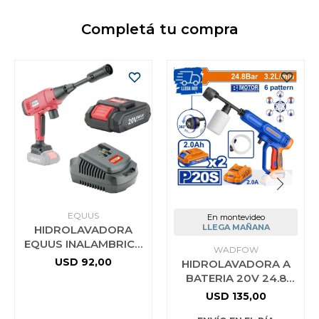
Completá tu compra
EQUUS
En montevideo
LLEGA MAÑANA
HIDROLAVADORA
EQUUS INALAMBRICA
WADFOW
CON CARGADOR 20V
USD
92,00
HIDROLAVADORA A
BATERIA 2.0
BATERIA 20V 24.8
BAR 32L/MIN + ACCES
USD
135,00
+ 2 BATERIAS 2.0