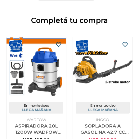
Completá tu compra
En montevideo
En montevideo
LLEGA MAÑANA
LLEGA MAÑANA
WADFOW
INGCO
ASPIRADORA 20L
SOPLADORA A
1200W WADFOW
GASOLINA 42.7 CC
SECO HUMEDO
INGCO GB543201