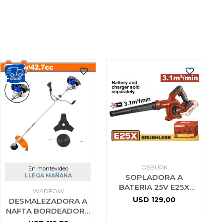
OSBURK
En montevideo
LLEGA MAÑANA
SOPLADORA A
BATERIA 25V E25X
WADFOW
3.1M3/MIN SIN
USD
129,00
DESMALEZADORA A
BATERIA SIN
NAFTA BORDEADORA
CARGADOR USO
43CC WADFOW 2HP