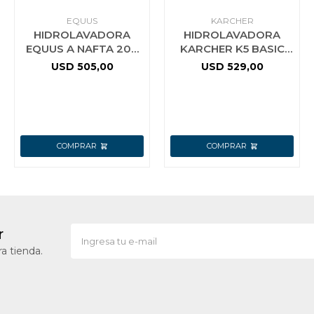
EQUUS
KARCHER
HIDROLAVADORA
HIDROLAVADORA
EQUUS A NAFTA 207
KARCHER K5 BASIC
BAR 7HP
MOTOR
USD
505,00
USD
529,00
REFRIGERADO DIMM
COLOR AMARILLO
r
a tienda.