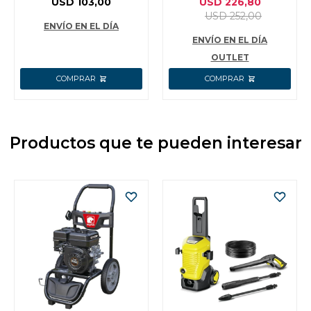
USD
103,00
USD
226,80
WVR4A20
USD
252,00
ENVÍO EN EL DÍA
ENVÍO EN EL DÍA
OUTLET
Productos que te pueden interesar