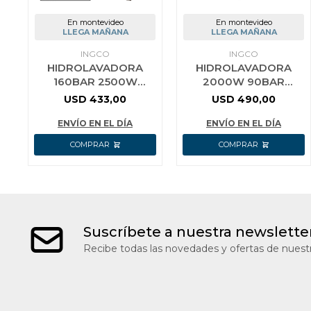
En montevideo
En montevideo
LLEGA MAÑANA
LLEGA MAÑANA
INGCO
INGCO
HIDROLAVADORA
HIDROLAVADORA
160BAR 2500W
2000W 90BAR
MOTOR INDUCCION
INDUCCION INGCO
USD
433,00
USD
490,00
INGCO HPWR25008
HPWR30018
ENVÍO EN EL DÍA
ENVÍO EN EL DÍA
Suscríbete a nuestra newslette
Recibe todas las novedades y ofertas de nuestr