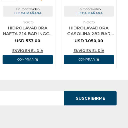
En montevideo
En montevideo
LLEGA MAÑANA
LLEGA MAÑANA
INGCO
INGCO
HIDROLAVADORA
HIDROLAVADORA
NAFTA 214 BAR INGCO
GASOLINA 282 BAR
GHPW2003
8.5HP INDUSTRIAL
USD
533,00
USD
1.050,00
CON ACCESORIOS
INGCO GHPW2203
ENVÍO EN EL DÍA
ENVÍO EN EL DÍA
SUSCRIBIRME