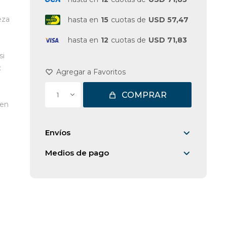
eza
hasta en
15
cuotas de
USD 57,47
hasta en
12
cuotas de
USD 71,83
si
:
COMPRAR
1
men
n
Envíos
Medios de pago