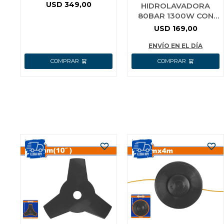
PREMIUM
USD
349,00
HIDROLAVADORA
80BAR 1300W CON
ACCESORIOS
USD
169,00
WADFOW WHP1A13
ENVÍO EN EL DÍA