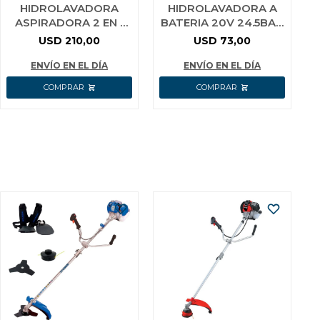
HIDROLAVADORA
HIDROLAVADORA A
ASPIRADORA 2 EN 1
BATERIA 20V 24.5BAR
1600W 130BAR 5.2
+ BATERIA 2.0AH +
USD
210,00
USD
73,00
L/MIN SECO HUMEDO
CARGADOR +
WADFOW WHP4A1
ACCESORIOS WADF
ENVÍO EN EL DÍA
ENVÍO EN EL DÍA