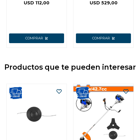
1200W
MOTOR
USD
112,00
USD
529,00
REFRIGERADO DIMM
COLOR AMARILLO
Productos que te pueden interesar