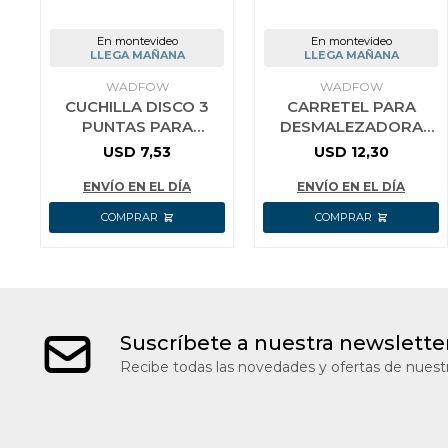
En montevideo
En montevideo
LLEGA MAÑANA
LLEGA MAÑANA
WADFOW
WADFOW
CUCHILLA DISCO 3
CARRETEL PARA
PUNTAS PARA
DESMALEZADORA
DESMALEZADORA
WADFOW WJC1424
USD
7,53
USD
12,30
WADFOW WJC1410
ENVÍO EN EL DÍA
ENVÍO EN EL DÍA
Suscríbete a nuestra newslette
Recibe todas las novedades y ofertas de nuestr