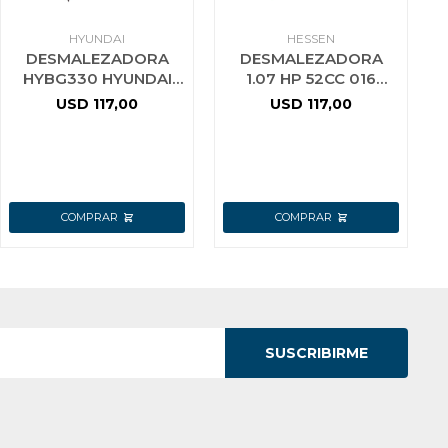
HYUNDAI
HESSEN
DESMALEZADORA
DESMALEZADORA
HYBG330 HYUNDAI
1.07 HP 52CC 016
33C.C. NAFTA
3060 HESSEN PRO
USD
117,00
USD
117,00
(MODELO NUEVO)
SUSCRIBIRME