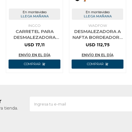
En montevideo
En montevideo
LLEGA MAÑANA
LLEGA MAÑANA
INGCO
WADFOW
CARRETEL PARA
DESMALEZADORA A
DESMALEZADORA
NAFTA BORDEADORA
ALS25405 INGCO
43CC WADFOW 2HP
USD
17,11
USD
112,75
ENVÍO EN EL DÍA
ENVÍO EN EL DÍA
r
a tienda.