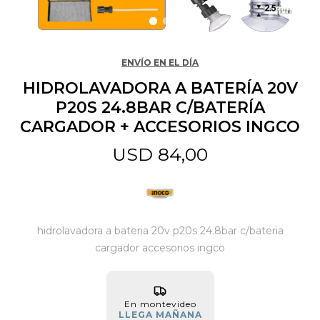
Jardín y Aire Libre
ENVÍO EN EL DÍA
HIDROLAVADORA A BATERÍA 20V
Mascotas
P20S 24.8BAR C/BATERÍA
CARGADOR + ACCESORIOS INGCO
Bazar
USD
84,00
Juguetes y artículos para bebé
hidrolavadora a bateria 20v p20s 24.8bar c/bateria
Gastronomía
cargador accesorios ingco
Ferretería
En montevideo
LLEGA MAÑANA