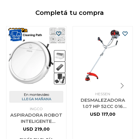
Completá tu compra
HESSEN
En montevideo
LLEGA MAÑANA
DESMALEZADORA
1.07 HP 52CC 016
INGCO
3060 HESSEN PRO
USD
117,00
ASPIRADORA ROBOT
INTELIGENTE
PROGRAMABLE
USD
219,00
INGCO VCRG30261