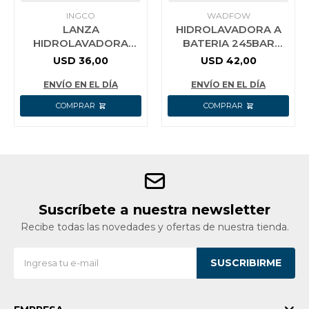
INGCO
WADFOW
LANZA
HIDROLAVADORA A
HIDROLAVADORA
BATERIA 245BAR
AMSG028 CONECTOR
25LT/MIN 20V P20S
USD
36,00
USD
42,00
RAPIDO INGCO
S/BAT WQX0120
WADFOW
ENVÍO EN EL DÍA
ENVÍO EN EL DÍA
Suscríbete a nuestra newsletter
Recibe todas las novedades y ofertas de nuestra tienda.
SUSCRIBIRME