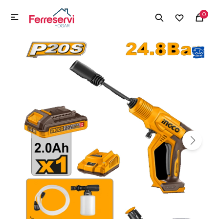
MI CUENTA
0

Menú
Herramientas y Construcción
Electrodomésticos
Herramientas y Construcción
Electrodomésticos
Tecnología
Deportes
Camping