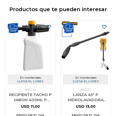
Productos que te pueden interesar
En montevideo
En montevideo
LLEGA EL LUNES
LLEGA EL LUNES
INGCO
INGCO
RECIPIENTE TACHO P
LANZA 45° P
JABON 400ML P
HIDROLAVADORA
HIDROLAVADORA
INGCO AMAN4501
USD
11,00
USD
13,00
INGCO AMFP4002
ENVÍO EN EL DÍA
ENVÍO EN EL DÍA