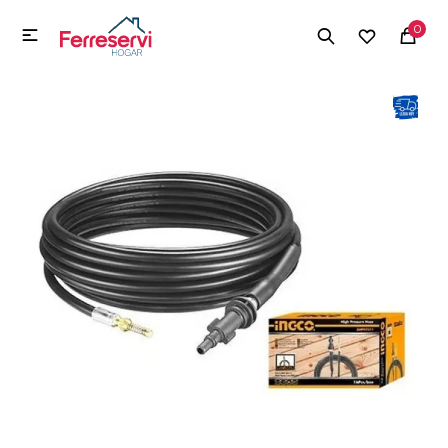
MI CUENTA
0

Menú
Herramientas y Construcción
Electrodomésticos
Herramientas y Construcción
Electrodomésticos
Tecnología
Deportes
Camping