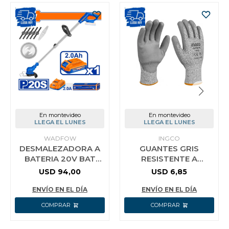
En montevideo
En montevideo
LLEGA EL LUNES
LLEGA EL LUNES
WADFOW
INGCO
DESMALEZADORA A
GUANTES GRIS
BATERIA 20V BAT
RESISTENTE A
2.0AH + ACCESORIOS
CORTES HGCG01-XL
USD
94,00
USD
6,85
WADFOW AZUL
INGCO TALLE XL
ENVÍO EN EL DÍA
ENVÍO EN EL DÍA