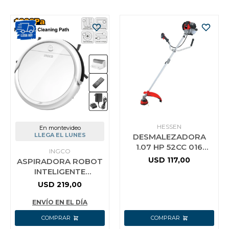
HESSEN
En montevideo
LLEGA EL LUNES
DESMALEZADORA
1.07 HP 52CC 016
INGCO
3060 HESSEN PRO
USD
117,00
ASPIRADORA ROBOT
INTELIGENTE
PROGRAMABLE
USD
219,00
INGCO VCRG30261
ENVÍO EN EL DÍA