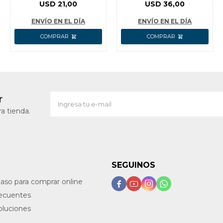
5MT INGCO AHPH502
AMSG028 CONECTOR
USD
21,00
USD
36,00
RAPIDO INGCO
ENVÍO EN EL DÍA
ENVÍO EN EL DÍA
r
a tienda.
SEGUINOS
paso para comprar online




recuentes
oluciones