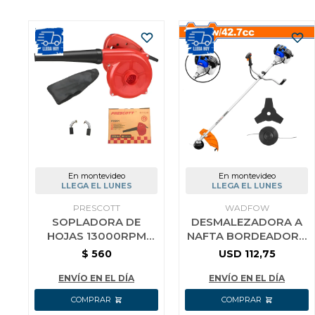
En montevideo
En montevideo
LLEGA EL LUNES
LLEGA EL LUNES
PRESCOTT
WADFOW
SOPLADORA DE
DESMALEZADORA A
HOJAS 13000RPM
NAFTA BORDEADORA
350W PRESCOTT
43CC WADFOW 2HP
$
560
USD
112,75
ROJA
ENVÍO EN EL DÍA
ENVÍO EN EL DÍA