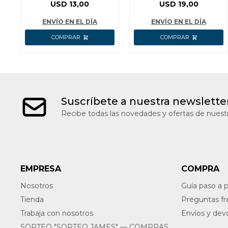
INGCO AMAN4501
CONECTOR RAPIDO
USD
13,00
USD
19,00
WADFOW WXN2918
ENVÍO EN EL DÍA
ENVÍO EN EL DÍA
Suscríbete a nuestra newslette
Recibe todas las novedades y ofertas de nuestr
EMPRESA
COMPRA
Nosotros
Guía paso a 
Tienda
Preguntas f
Trabaja con nosotros
Envíos y dev
SORTEO "SORTEO JAMES" — COMPRAS