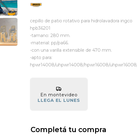
cepillo de patio rotativo para hidrolavadora ingco
hpb36201
-tamano: 280 mm.
-material: pp/pa66.
-con una varilla extensible de 470 mm.
-apto para:
hpwr14008/uhpwr14008/hpwr16008/uhpwr16008
En montevideo
LLEGA EL LUNES
Completá tu compra