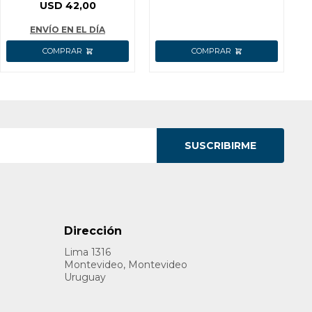
25LT/MIN 20V P20S
USD
42,00
S/BAT WQX0120
WADFOW
ENVÍO EN EL DÍA
SUSCRIBIRME
Dirección
Lima 1316
Montevideo, Montevideo
Uruguay