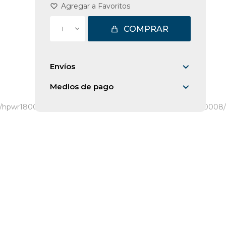
COMPRAR
1
Envíos
Medios de pago
/hpwr18008/uhpwr18008/hpwr20018/uhpwr20018/hpwr20008