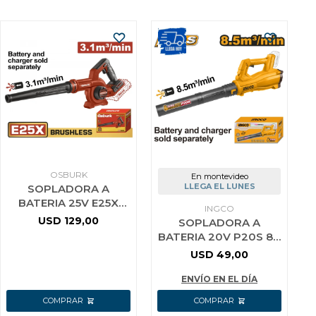
OSBURK
En montevideo
LLEGA EL LUNES
SOPLADORA A
BATERIA 25V E25X
INGCO
3.1M3/MIN SIN
USD
129,00
SOPLADORA A
BATERIA SIN
BATERIA 20V P20S 8.5
CARGADOR USO
M3/MIN SIN BAT SIN
USD
49,00
INDUSTRIAL O
CARG INGCO
CABLI20323
ENVÍO EN EL DÍA