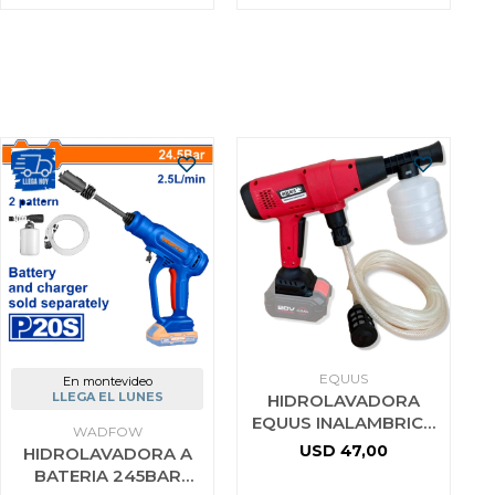
EQUUS
En montevideo
LLEGA EL LUNES
HIDROLAVADORA
EQUUS INALAMBRICA
WADFOW
A BATERIA 20V SIN
USD
47,00
HIDROLAVADORA A
BAT SIN CARG
BATERIA 245BAR