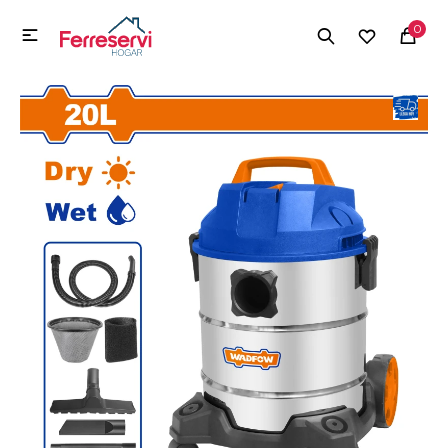
MI CUENTA
0

Menú
Herramientas y Construcción
Electrodomésticos
Herramientas y Construcción
Electrodomésticos
Tecnología
Deportes
Camping