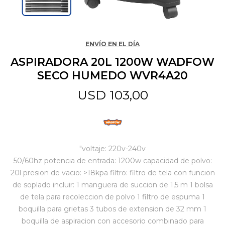
Jardín y Aire Libre
ENVÍO EN EL DÍA
ASPIRADORA 20L 1200W WADFOW
Mascotas
SECO HUMEDO WVR4A20
USD
103,00
Bazar
Juguetes y artículos para bebé
"voltaje: 220v-240v
50/60hz potencia de entrada: 1200w capacidad de polvo:
20l presion de vacio: >18kpa filtro: filtro de tela con funcion
Gastronomía
de soplado incluir: 1 manguera de succion de 1,5 m 1 bolsa
de tela para recoleccion de polvo 1 filtro de espuma 1
boquilla para grietas 3 tubos de extension de 32 mm 1
Ferretería
boquilla de aspiracion con accesorio combinado para