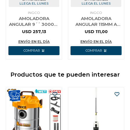
LLEGA EL LUNES
LLEGA EL LUNES
INGCO
INGCO
AMOLADORA
AMOLADORA
ANGULAR 9´´ 3000W
ANGULAR 115MM A
230MM INGCO
BATERIA P20S 20V
USD
257,13
USD
111,00
AG30008 6300RPM
BRUSHLESS + 5
DISCOS + BAT 4.0AH +
ENVÍO EN EL DÍA
ENVÍO EN EL DÍA
CA
Productos que te pueden interesar