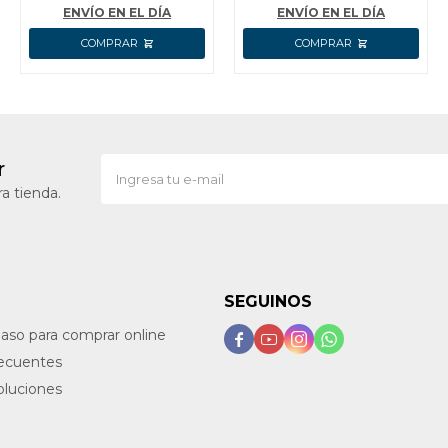
WADFOW
ACCESORIOS INGCO
ENVÍO EN EL DÍA
ENVÍO EN EL DÍA
r
a tienda.
SEGUINOS
paso para comprar online




recuentes
oluciones