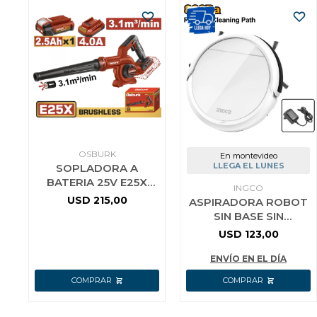
OSBURK
En montevideo
LLEGA EL LUNES
SOPLADORA A
BATERIA 25V E25X
INGCO
3.1M3/MIN + BAT
USD
215,00
ASPIRADORA ROBOT
2.5AH + CARGADOR
SIN BASE SIN
USO INDUSTRIAL OSB
RECORRIDO
USD
123,00
VCRR30201 INGCO
ENVÍO EN EL DÍA