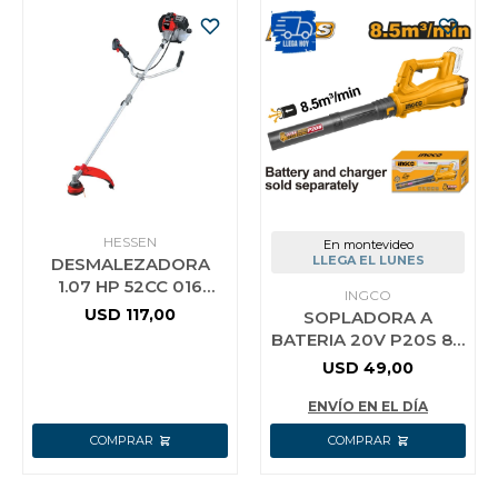
HESSEN
En montevideo
LLEGA EL LUNES
DESMALEZADORA
1.07 HP 52CC 016
INGCO
3060 HESSEN PRO
USD
117,00
SOPLADORA A
BATERIA 20V P20S 8.5
M3/MIN SIN BAT SIN
USD
49,00
CARG INGCO
CABLI20323
ENVÍO EN EL DÍA