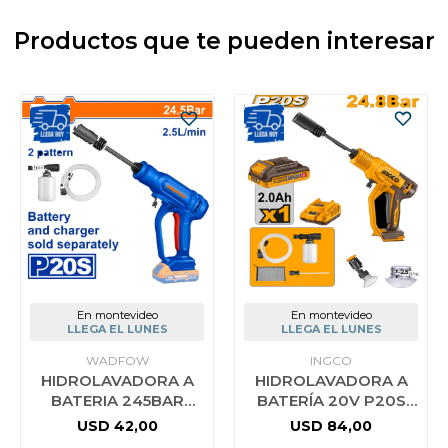
Productos que te pueden interesar
En montevideo
En montevideo
LLEGA EL LUNES
LLEGA EL LUNES
WADFOW
INGCO
HIDROLAVADORA A
HIDROLAVADORA A
BATERIA 245BAR
BATERÍA 20V P20S
25LT/MIN 20V P20S
24.8BAR C/BATERÍA
USD
42,00
USD
84,00
S/BAT WQX0120
CARGADOR +