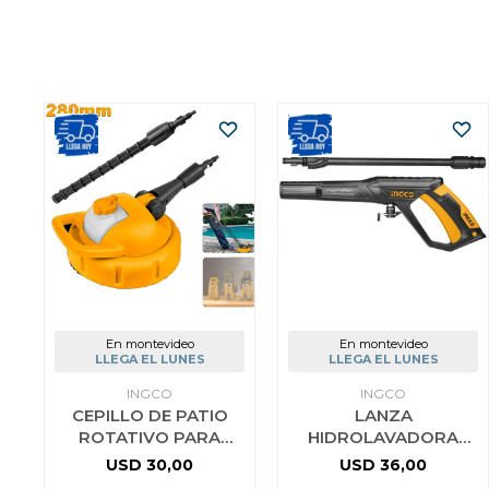
En montevideo
En montevideo
LLEGA EL LUNES
LLEGA EL LUNES
INGCO
INGCO
CEPILLO DE PATIO
LANZA
ROTATIVO PARA
HIDROLAVADORA
HIDROLAVADORA
AMSG028 CONECTOR
USD
30,00
USD
36,00
INGCO HPB36201
RAPIDO INGCO