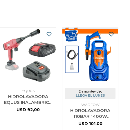
EQUUS
En montevideo
LLEGA EL LUNES
HIDROLAVADORA
EQUUS INALAMBRICA
WADFOW
CON CARGADOR 20V
USD
92,00
HIDROLAVADORA
BATERIA 2.0
110BAR 1400W
WADFOW WHP3A14
USD
101,00