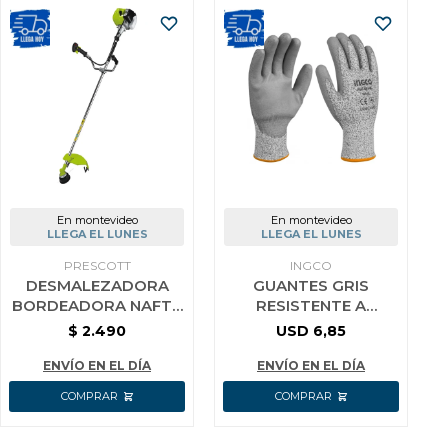
En montevideo
En montevideo
LLEGA EL LUNES
LLEGA EL LUNES
PRESCOTT
INGCO
DESMALEZADORA
GUANTES GRIS
BORDEADORA NAFTA
RESISTENTE A
52CC PRESCOTT
CORTES HGCG01-XL
$
2.490
USD
6,85
INGCO TALLE XL
ENVÍO EN EL DÍA
ENVÍO EN EL DÍA