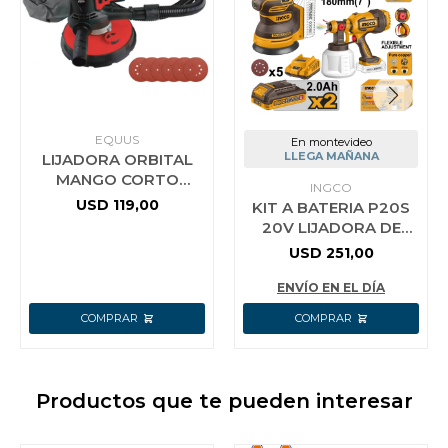
EQUUS
En montevideo
LLEGA MAÑANA
LIJADORA ORBITAL
MANGO CORTO
INGCO
900W CON
USD
119,00
KIT A BATERIA P20S
ASPIRADORA EQUUS
20V LIJADORA DE
YESO 850W 180MM 7
USD
251,00
´´ + LIJADORA ROTO
ORBITAL 1
ENVÍO EN EL DÍA
Productos que te pueden interesar