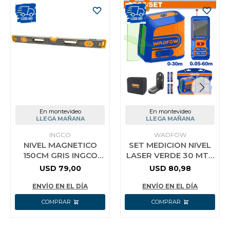
En montevideo
En montevideo
LLEGA MAÑANA
LLEGA MAÑANA
INGCO
WADFOW
NIVEL MAGNETICO
SET MEDICION NIVEL
150CM GRIS INGCO
LASER VERDE 30 MTS
HSL68150
+ MEDIDOR DE
USD
79,00
USD
80,98
DISTANCIA 60 MTS
(CON SOPORT
ENVÍO EN EL DÍA
ENVÍO EN EL DÍA