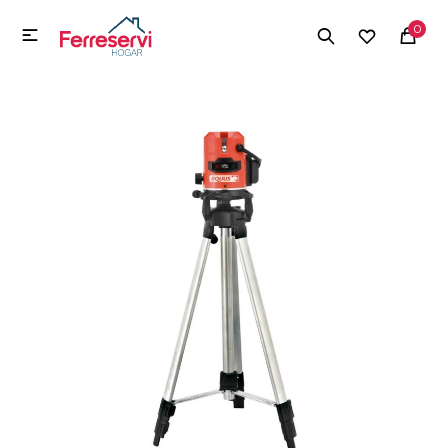
MI CUENTA
0

Menú
Herramientas y Construcción
Electrodomésticos
Herramientas y Construcción
Electrodomésticos
Tecnología
Deportes
Camping