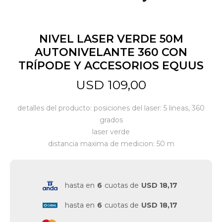
Jardín y Aire Libre
NIVEL LASER VERDE 50M
AUTONIVELANTE 360 CON
TRÍPODE Y ACCESORIOS EQUUS
Mascotas
USD
109,00
Bazar
detalles del producto: posiciones del laser: 5 lineas, 360
grados
laser verde
Juguetes y artículos para bebé
distancia maxima de medicion: 50 m
Gastronomía
hasta en
6
cuotas de
USD 18,17
hasta en
6
cuotas de
USD 18,17
Ferretería