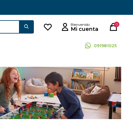
0
091981025