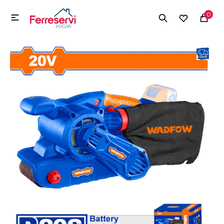
MI CUENTA
0

Menú
Herramientas y Construcción
Electrodomésticos
Herramientas y Construcción
Electrodomésticos
Tecnología
Deportes
Camping