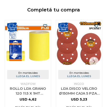
Completá tu compra
En montevideo
En montevideo
LLEGA EL LUNES
LLEGA EL LUNES
WADFOW
INGCO
ROLLO LIJA GRANO
LIJA DISCO VELCRO
120 11.5 X 1MT
Ø150MM CAJA 5 PZAS
AMARILLA WADFOW
INGCO AKRS150051 P/
USD
4,62
USD
5,23
WSM12012
ROTORBITAL