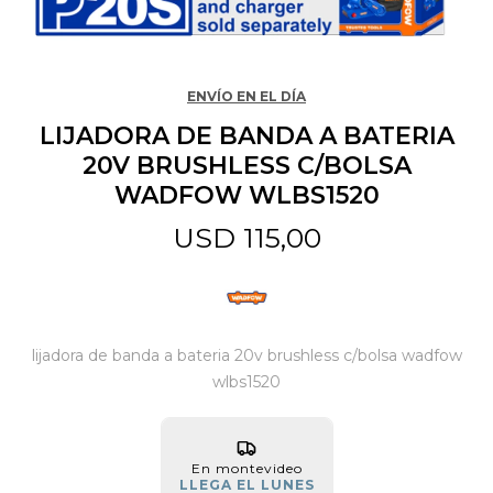
Jardín y Aire Libre
ENVÍO EN EL DÍA
LIJADORA DE BANDA A BATERIA
Mascotas
20V BRUSHLESS C/BOLSA
WADFOW WLBS1520
Bazar
USD
115,00
Juguetes y artículos para bebé
lijadora de banda a bateria 20v brushless c/bolsa wadfow
Gastronomía
wlbs1520
Ferretería
En montevideo
LLEGA EL LUNES