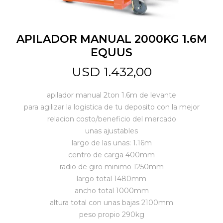
Jardín y Aire Libre
APILADOR MANUAL 2000KG 1.6M
EQUUS
Mascotas
USD
1.432,00
apilador manual 2ton 1.6m de levante
Bazar
para agilizar la logistica de tu deposito con la mejor
relacion costo/beneficio del mercado
unas ajustables
Juguetes y artículos para bebé
largo de las unas: 1.16m
centro de carga 400mm
radio de giro minimo 1250mm
Gastronomía
largo total 1480mm
ancho total 1000mm
altura total con unas bajas 2100mm
Ferretería
peso propio 290kg