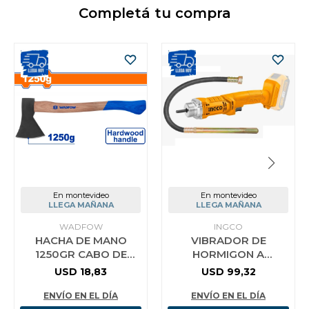
Completá tu compra
En montevideo
En montevideo
LLEGA MAÑANA
LLEGA MAÑANA
WADFOW
INGCO
HACHA DE MANO
VIBRADOR DE
1250GR CABO DE
HORMIGON A
MADERA WADFOW
BATERIA 20V
USD
18,83
USD
99,32
CCVLI202301 INGCO
ENVÍO EN EL DÍA
ENVÍO EN EL DÍA