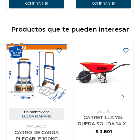
Productos que te pueden interesar
EQUUS
En montevideo
LLEGA MAÑANA
CARRETILLA 75L
RUEDA SOLIDA 14 X3
WADFOW
PREMIUM EQUUS
$
3.801
CARRO DE CARGA
WB7400R ROJO
PLEGABLE 100KG