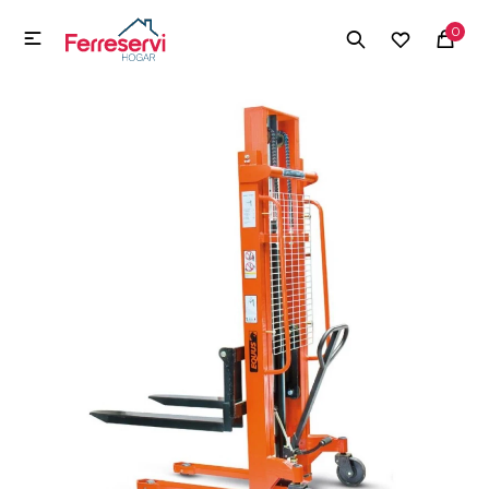
MI CUENTA
0

Menú
Herramientas y Construcción
Electrodomésticos
Herramientas y Construcción
Electrodomésticos
Tecnología
Deportes
Camping