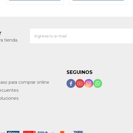
r
a tienda.
SEGUINOS
paso para comprar online




recuentes
oluciones