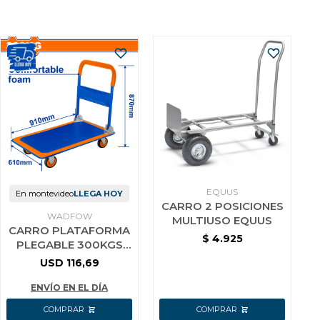
EQUUS
En montevideo
LLEGA HOY
CARRO 2 POSICIONES
WADFOW
MULTIUSO EQUUS
CARRO PLATAFORMA
$
4.925
PLEGABLE 300KGS
WWB1330 WADFOW
USD
116,69
ENVÍO EN EL DÍA