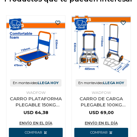
En montevideo
LLEGA HOY
En montevideo
LLEGA HOY
WADFOW
WADFOW
CARRO PLATAFORMA
CARRO DE CARGA
PLEGABLE 150KG
PLEGABLE 100KG
WWB1315 WADFOW
1110MM WADFOW
USD
64,38
USD
69,00
WWB9A10
ENVÍO EN EL DÍA
ENVÍO EN EL DÍA