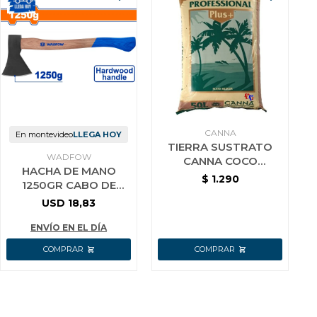
CANNA
En montevideo
LLEGA HOY
TIERRA SUSTRATO
WADFOW
CANNA COCO
HACHA DE MANO
PROFESSIONAL 50 LT
$
1.290
1250GR CABO DE
MADERA WADFOW
USD
18,83
ENVÍO EN EL DÍA