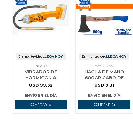
En montevideo
LLEGA HOY
En montevideo
LLEGA HOY
INGCO
WADFOW
VIBRADOR DE
HACHA DE MANO
HORMIGON A
600GR CABO DE
BATERIA 20V
MADERA WADFOW
USD
99,32
USD
9,31
CCVLI202301 INGCO
ENVÍO EN EL DÍA
ENVÍO EN EL DÍA