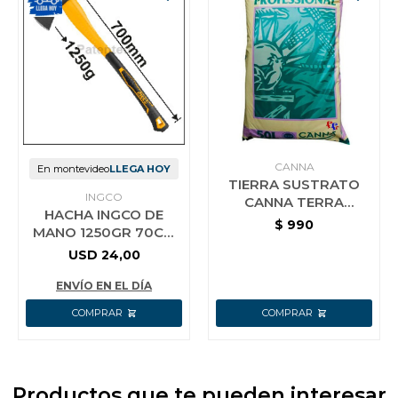
CANNA
En montevideo
LLEGA HOY
TIERRA SUSTRATO
INGCO
CANNA TERRA
HACHA INGCO DE
PROFESSIONAL 50 LT
$
990
MANO 1250GR 70CM
HAX02012508
USD
24,00
ENVÍO EN EL DÍA
Productos que te pueden interesar