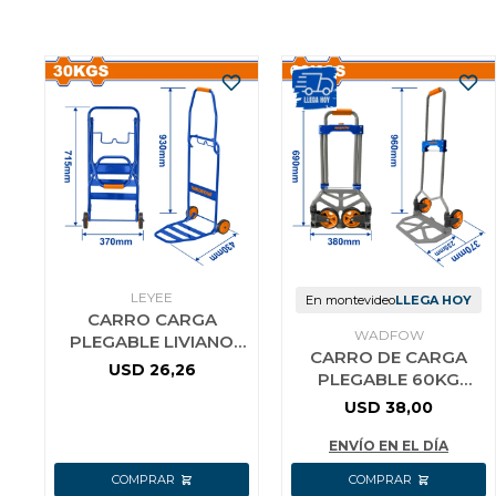
LEYEE
En montevideo
LLEGA HOY
CARRO CARGA
WADFOW
PLEGABLE LIVIANO
CARRO DE CARGA
PARA 30KG
USD
26,26
PLEGABLE 60KG
WWB9A03
960MM WADFOW
USD
38,00
WWB9A06
ENVÍO EN EL DÍA