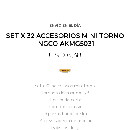
Jardín y Aire Libre
ENVÍO EN EL DÍA
SET X 32 ACCESORIOS MINI TORNO
Mascotas
INGCO AKMG5031
USD
6,38
Bazar
Juguetes y artículos para bebé
set x 32 accesorios mini torno
-tamano del mango: 1/8
-1 disco de corte
Gastronomía
-1 pulidor abrasivo
-9 piezas banda de lija
-4 piezas piedra de amolar
Ferretería
-15 discos de lija