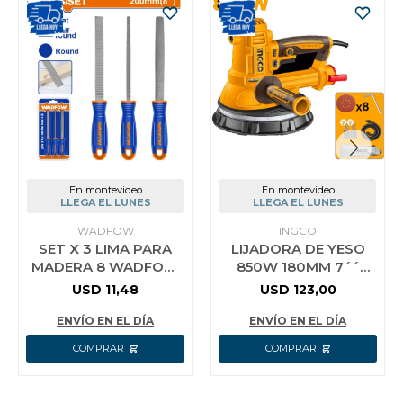
En montevideo
En montevideo
LLEGA EL LUNES
LLEGA EL LUNES
WADFOW
INGCO
SET X 3 LIMA PARA
LIJADORA DE YESO
MADERA 8 WADFOW
850W 180MM 7´´
WSF1403
C/ACCESORIOS INGCO
USD
11,48
USD
123,00
DWS10508
ENVÍO EN EL DÍA
ENVÍO EN EL DÍA