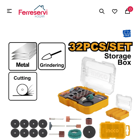
MI CUENTA
0

Menú
Herramientas y Construcción
Electrodomésticos
Herramientas y Construcción
Electrodomésticos
Tecnología
Deportes
Camping