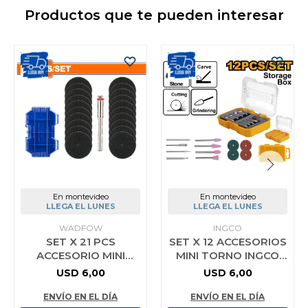
Productos que te pueden interesar
En montevideo
En montevideo
LLEGA EL LUNES
LLEGA EL LUNES
WADFOW
INGCO
SET X 21 PCS
SET X 12 ACCESORIOS
ACCESORIO MINI
MINI TORNO INGCO
TORNO 1/8 WADFOW
AKMG2012
USD
6,00
USD
6,00
WRR3021
ENVÍO EN EL DÍA
ENVÍO EN EL DÍA