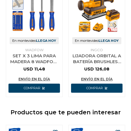
En montevideo
LLEGA HOY
En montevideo
LLEGA HOY
WADFOW
INGCO
SET X 3 LIMA PARA
LIJADORA ORBITAL A
MADERA 8 WADFOW
BATERÍA BRUSHLESS
WSF1403
MOTOR 20V P20S
USD
11,48
USD
126,08
C/BAT + CARGADOR +
5 LIJAS I
ENVÍO EN EL DÍA
ENVÍO EN EL DÍA
Productos que te pueden interesar