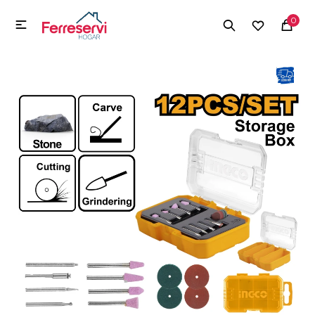
MI CUENTA
0

Menú
Herramientas y Construcción
Electrodomésticos
Herramientas y Construcción
Electrodomésticos
Tecnología
Deportes
Camping