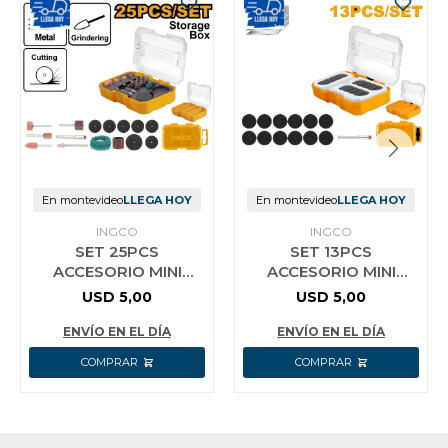
En montevideo
LLEGA HOY
En montevideo
LLEGA HOY
INGCO
INGCO
SET 25PCS
SET 13PCS
ACCESORIO MINI
ACCESORIO MINI
TORNO AKMG5024
TORNO METAL
USD
5,00
USD
5,00
AKMG3013
ENVÍO EN EL DÍA
ENVÍO EN EL DÍA