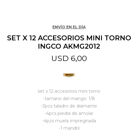
Jardín y Aire Libre
ENVÍO EN EL DÍA
SET X 12 ACCESORIOS MINI TORNO
Mascotas
INGCO AKMG2012
USD
6,00
Bazar
Juguetes y artículos para bebé
set x 12 accesorios mini torno
-tamano del mango: 1/8
-3pcs taladro de diamante
Gastronomía
-4pcs piedra de amolar
-4pzs muela impregnada
-1 mandril
Ferretería