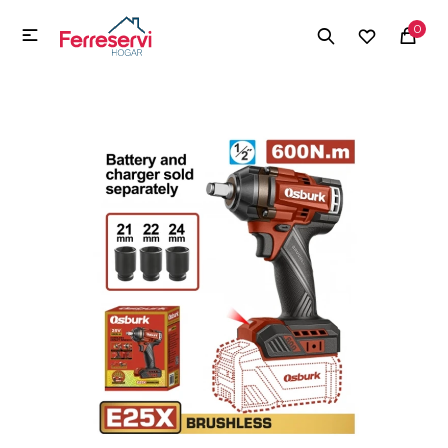
MI CUENTA
0

Menú
Herramientas y Construcción
Electrodomésticos
Herramientas y Construcción
Electrodomésticos
Tecnología
Deportes
Camping