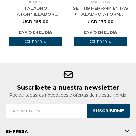
INGCO
WADFOW
TALADRO
SET 119 HERRAMIENTAS
ATORNILLADOR
+ TALADRO ATORN. C/
PERCUTOR 76NM A
PERCUTOR 20V 62NM+
USD
165,00
USD
173,00
BATERIA 20V + 2 BAT
2
2.0AH + CARGADOR
BAT+CARGADOR+VALIJ
ENVÍO EN EL DÍA
ENVÍO EN EL DÍA
Suscríbete a nuestra newsletter
Recibe todas las novedades y ofertas de nuestra tienda.
SUSCRIBIRME
EMPRESA