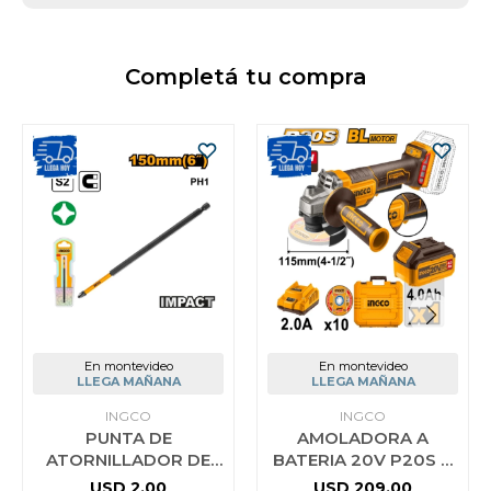
Completá tu compra
En montevideo
En montevideo
LLEGA MAÑANA
LLEGA MAÑANA
INGCO
INGCO
PUNTA DE
AMOLADORA A
ATORNILLADOR DE
BATERIA 20V P20S 4
IMPACTO 6´´ INGCO
1/2´´ BRUSHLESS CON
USD
2,00
USD
209,00