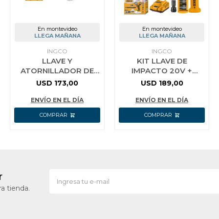
En montevideo
En montevideo
LLEGA MAÑANA
LLEGA MAÑANA
INGCO
INGCO
LLAVE Y
KIT LLAVE DE
ATORNILLADOR DE
IMPACTO 20V +
IMPACTO A BATERÍA
LINTERNA
USD
173,00
USD
189,00
20V P20S 230NM
RECARGABLE +
C/2BAT CARGADOR
DADOS IMPACTO
ENVÍO EN EL DÍA
ENVÍO EN EL DÍA
COSLI23011 INGCO
r
a tienda.