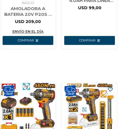
4.0AH PARA LINEA
INGCO
E25X USO INDUSTRIAL
USD
99,00
AMOLADORA A
OSBURK KLBP25401
BATERIA 20V P20S 4
1/2´´ BRUSHLESS CON
USD
209,00
INTERRUPTOR DE
SEGURIDAD C/1
ENVÍO EN EL DÍA