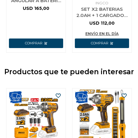
ANGULAR A BATERIA
INGCO
25V E25X 115MM (4-
USD
165,00
SET X2 BATERIAS
1/2) SIN BATERIA SIN
2.0AH + 1 CARGADOR
CARGADOR USO
42V P42M INGCO
USD
112,00
FBCPM20221
ENVÍO EN EL DÍA
Productos que te pueden interesar