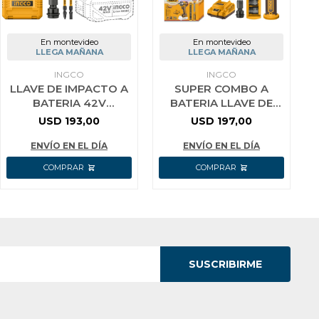
En montevideo
En montevideo
LLEGA MAÑANA
LLEGA MAÑANA
INGCO
INGCO
LLAVE DE IMPACTO A
SUPER COMBO A
BATERIA 42V
BATERIA LLAVE DE
BRUSHLESS 460NM
IMPACTO 400NM 20V
USD
193,00
USD
197,00
1/2´´ C/BAT
+ LINTERNA
CARGADOR
RECARGABLE +
ENVÍO EN EL DÍA
ENVÍO EN EL DÍA
ACCESORIOS
DADOS I
SUSCRIBIRME