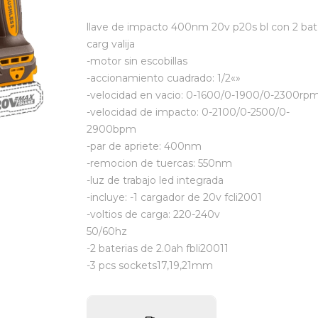
llave de impacto 400nm 20v p20s bl con 2 bat
carg valija
-motor sin escobillas
-accionamiento cuadrado: 1/2«»
-velocidad en vacio: 0-1600/0-1900/0-2300rp
-velocidad de impacto: 0-2100/0-2500/0-
2900bpm
-par de apriete: 400nm
-remocion de tuercas: 550nm
-luz de trabajo led integrada
-incluye: -1 cargador de 20v fcli2001
-voltios de carga: 220-240v
50/60hz
-2 baterias de 2.0ah fbli20011
-3 pcs sockets17,19,21mm