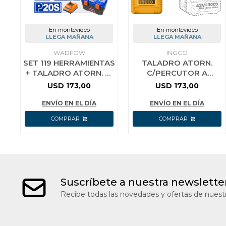
En montevideo
En montevideo
LLEGA MAÑANA
LLEGA MAÑANA
WADFOW
INGCO
SET 119 HERRAMIENTAS
TALADRO ATORN.
+ TALADRO ATORN. C/
C/PERCUTOR A
PERCUTOR 20V 62NM+
BATERIA 42V 69NM
USD
173,00
USD
173,00
2
BRUSHLESS C/
BAT+CARGADOR+VALIJ
BATERIA +
ENVÍO EN EL DÍA
ENVÍO EN EL DÍA
CARGADOR + V
Suscríbete a nuestra newslette
Recibe todas las novedades y ofertas de nuestr