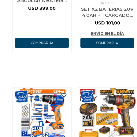
ANGULAR A BATERIA
INGCO
25V E25X 115MM (4-
USD
399,00
SET X2 BATERIAS 20V
1/2) + 2 BAT 4.0AH +
4.0AH + 1 CARGADOR
CARGADOR
INGCO FBCPK2013
USD
101,00
ENVÍO EN EL DÍA