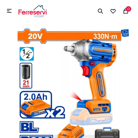
MI CUENTA
0

Menú
Herramientas y Construcción
Electrodomésticos
Herramientas y Construcción
Electrodomésticos
Tecnología
Deportes
Camping