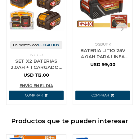
OSBURK
En montevideo
LLEGA HOY
BATERIA LITIO 25V
INGCO
4.0AH PARA LINEA
SET X2 BATERIAS
E25X USO INDUSTRIAL
USD
99,00
2.0AH + 1 CARGADOR
OSBURK KLBP25401
42V P42M INGCO
USD
112,00
FBCPM20221
ENVÍO EN EL DÍA
Productos que te pueden interesar