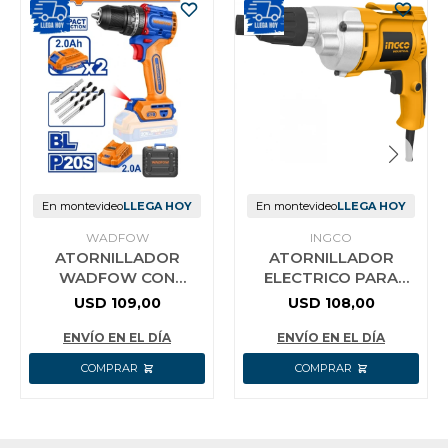
En montevideo
LLEGA HOY
En montevideo
LLEGA HOY
WADFOW
INGCO
ATORNILLADOR
ATORNILLADOR
WADFOW CON
ELECTRICO PARA
PERCUTOR A BATERIA
YESO INGCO ESD5501
USD
109,00
USD
108,00
20V 52NM + 2 BAT
550W 0-2500RPM
2.0AH + CARG +
ENCASTRE 1/4 CON 6
ENVÍO EN EL DÍA
ENVÍO EN EL DÍA
ACCES