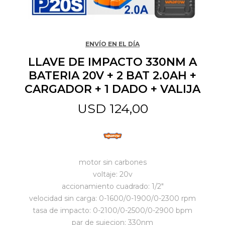
Jardín y Aire Libre
ENVÍO EN EL DÍA
LLAVE DE IMPACTO 330NM A
Mascotas
BATERIA 20V + 2 BAT 2.0AH +
CARGADOR + 1 DADO + VALIJA
Bazar
USD
124,00
Juguetes y artículos para bebé
motor sin carbones
Gastronomía
voltaje: 20v
accionamiento cuadrado: 1/2"
velocidad sin carga: 0-1600/0-1900/0-2300 rpm
Ferretería
tasa de impacto: 0-2100/0-2500/0-2900 bpm
par de sujecion: 330nm