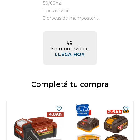
50/60hz
1 pcs cr-v bit
3 brocas de mamposteria
En montevideo
LLEGA HOY
Completá tu compra