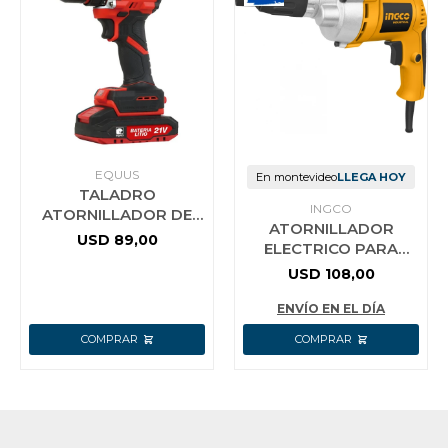
EQUUS
En montevideo
LLEGA HOY
TALADRO
INGCO
ATORNILLADOR DE
ATORNILLADOR
IMPACTO
USD
89,00
ELECTRICO PARA
INALÁMBRICO
YESO INGCO ESD5501
BRUSHLESS 21V
USD
108,00
550W 0-2500RPM
EQUUS + 2 BATERÍAS
ENCASTRE 1/4 CON 6
ENVÍO EN EL DÍA
2.0