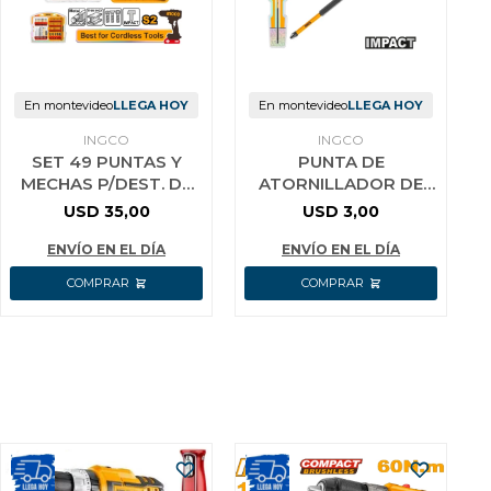
En montevideo
LLEGA HOY
En montevideo
LLEGA HOY
INGCO
INGCO
SET 49 PUNTAS Y
PUNTA DE
MECHAS P/DEST. DE
ATORNILLADOR DE
IMPAC INGCO
IMPACTO 8´´ INGCO
USD
35,00
USD
3,00
AKDL24906
SDBIM71PH1200
ENVÍO EN EL DÍA
ENVÍO EN EL DÍA