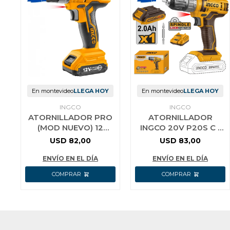
En montevideo
LLEGA HOY
En montevideo
LLEGA HOY
INGCO
INGCO
ATORNILLADOR PRO
ATORNILLADOR
(MOD NUEVO) 12
INGCO 20V P20S C 1
VOLT 1 BAT CDLI1221
BATERIA Y
USD
82,00
USD
83,00
CARGADOR
CDLI200518
ENVÍO EN EL DÍA
ENVÍO EN EL DÍA