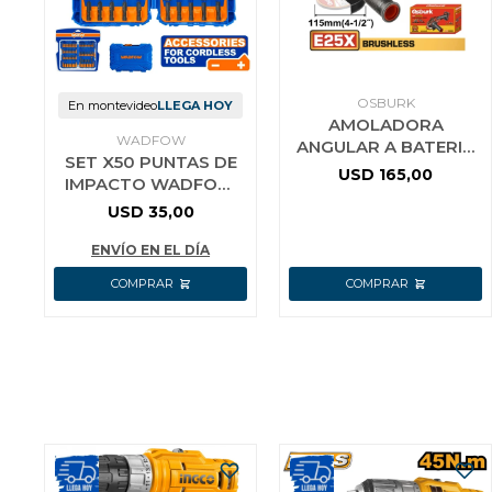
OSBURK
En montevideo
LLEGA HOY
AMOLADORA
WADFOW
ANGULAR A BATERIA
SET X50 PUNTAS DE
25V E25X 115MM (4-
USD
165,00
IMPACTO WADFOW
1/2) SIN BATERIA SIN
WSV2005
USD
35,00
CARGADOR USO
ENVÍO EN EL DÍA