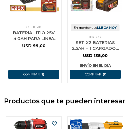
OSBURK
En montevideo
LLEGA HOY
BATERIA LITIO 25V
INGCO
4.0AH PARA LINEA
SET X2 BATERIAS
E25X USO INDUSTRIAL
USD
99,00
2.5AH + 1 CARGADOR
OSBURK KLBP25401
42V P42M INGCO
USD
138,00
FBCPM25221
ENVÍO EN EL DÍA
Productos que te pueden interesar