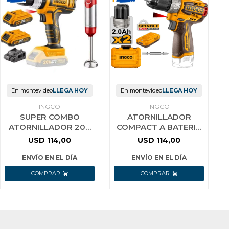
En montevideo
LLEGA HOY
En montevideo
LLEGA HOY
INGCO
INGCO
SUPER COMBO
ATORNILLADOR
ATORNILLADOR 20V
COMPACT A BATERIA
+ MIXER DECAKILA
16V M16 C 2 BAT
USD
114,00
USD
114,00
COSLI22112 INGCO
CARG VALIJA INGCO
CDLI16682
ENVÍO EN EL DÍA
ENVÍO EN EL DÍA