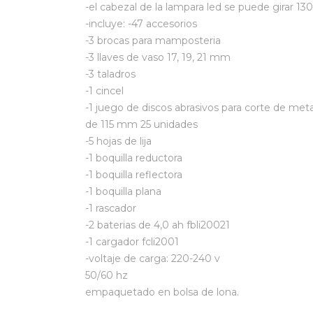
-el cabezal de la lampara led se puede girar 130
-incluye: -47 accesorios
-3 brocas para mamposteria
-3 llaves de vaso 17, 19, 21 mm
-3 taladros
-1 cincel
-1 juego de discos abrasivos para corte de meta
de 115 mm 25 unidades
-5 hojas de lija
-1 boquilla reductora
-1 boquilla reflectora
-1 boquilla plana
-1 rascador
-2 baterias de 4,0 ah fbli20021
-1 cargador fcli2001
-voltaje de carga: 220-240 v
50/60 hz
empaquetado en bolsa de lona.