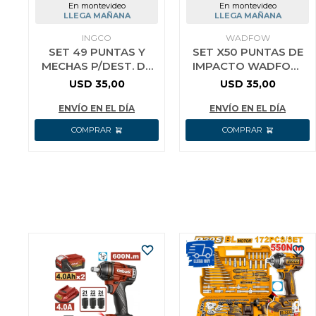
En montevideo
En montevideo
LLEGA MAÑANA
LLEGA MAÑANA
INGCO
WADFOW
SET 49 PUNTAS Y
SET X50 PUNTAS DE
MECHAS P/DEST. DE
IMPACTO WADFOW
IMPAC INGCO
WSV2005
USD
35,00
USD
35,00
AKDL24906
ENVÍO EN EL DÍA
ENVÍO EN EL DÍA