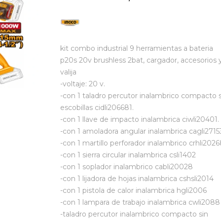
kit combo industrial 9 herramientas a bateria
p20s 20v brushless 2bat, cargador, accesorios 
valija
-voltaje: 20 v.
-con 1 taladro percutor inalambrico compacto s
escobillas cidli206681.
-con 1 llave de impacto inalambrica ciwli20401.
-con 1 amoladora angular inalambrica cagli2715
-con 1 martillo perforador inalambrico crhli2026
-con 1 sierra circular inalambrica csli1402
-con 1 soplador inalambrico cabli20028
-con 1 lijadora de hojas inalambrica cshsli2014
-con 1 pistola de calor inalambrica hgli2006
-con 1 lampara de trabajo inalambrica cwli2088
-taladro percutor inalambrico compacto sin