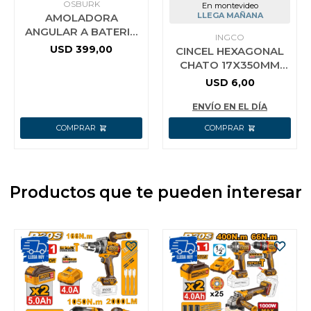
OSBURK
En montevideo
LLEGA MAÑANA
AMOLADORA
ANGULAR A BATERIA
INGCO
25V E25X 115MM (4-
USD
399,00
CINCEL HEXAGONAL
1/2) + 2 BAT 4.0AH +
CHATO 17X350MM
CARGADOR
SDS HEX INGCO
USD
6,00
DBC0523501
ENVÍO EN EL DÍA
Productos que te pueden interesar