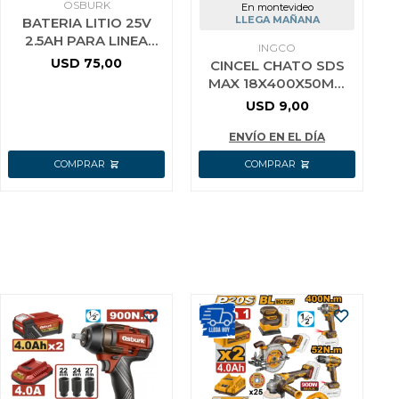
OSBURK
En montevideo
LLEGA MAÑANA
BATERIA LITIO 25V
2.5AH PARA LINEA
INGCO
E25X USO INDUSTRIAL
USD
75,00
CINCEL CHATO SDS
OSBURK KLBP25251
MAX 18X400X50MM
INGCO DBC0224002
USD
9,00
ENVÍO EN EL DÍA