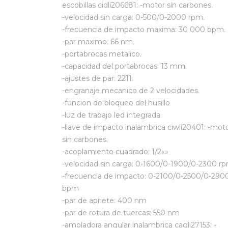
escobillas cidli206681: -motor sin carbones.
-velocidad sin carga: 0-500/0-2000 rpm.
-frecuencia de impacto maxima: 30 000 bpm.
-par maximo: 66 nm.
-portabrocas metalico.
-capacidad del portabrocas: 13 mm.
-ajustes de par: 2211.
-engranaje mecanico de 2 velocidades.
-funcion de bloqueo del husillo
-luz de trabajo led integrada
-llave de impacto inalambrica ciwli20401: -mot
sin carbones.
-acoplamiento cuadrado: 1/2«»
-velocidad sin carga: 0-1600/0-1900/0-2300 r
-frecuencia de impacto: 0-2100/0-2500/0-290
bpm
-par de apriete: 400 nm
-par de rotura de tuercas: 550 nm
-amoladora angular inalambrica cagli27153: -