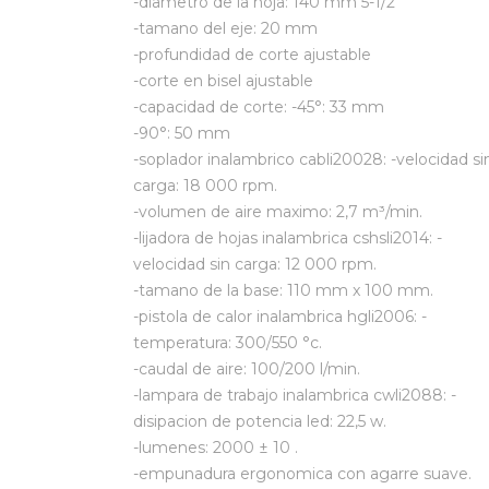
-diametro de la hoja: 140 mm 5-1/2
-tamano del eje: 20 mm
-profundidad de corte ajustable
-corte en bisel ajustable
-capacidad de corte: -45°: 33 mm
-90°: 50 mm
-soplador inalambrico cabli20028: -velocidad si
carga: 18 000 rpm.
-volumen de aire maximo: 2,7 m³/min.
-lijadora de hojas inalambrica cshsli2014: -
velocidad sin carga: 12 000 rpm.
-tamano de la base: 110 mm x 100 mm.
-pistola de calor inalambrica hgli2006: -
temperatura: 300/550 °c.
-caudal de aire: 100/200 l/min.
-lampara de trabajo inalambrica cwli2088: -
disipacion de potencia led: 22,5 w.
-lumenes: 2000 ± 10 .
-empunadura ergonomica con agarre suave.