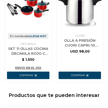
CUORI
En montevideo
LLEGA HOY
OLLA A PRESIÓN
DECAKILA
CUORI CAPRI-10
SET 11 OLLAS COCINA
ACERO INOX.
USD
98,00
DECAKILA ROJO C
UTENSILIOS
$
1.550
ENVÍO EN EL DÍA
Productos que te pueden interesar