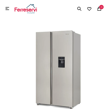
MI CUENTA
0

Menú
Herramientas y Construcción
Electrodomésticos
Herramientas y Construcción
Electrodomésticos
Tecnología
Deportes
Camping