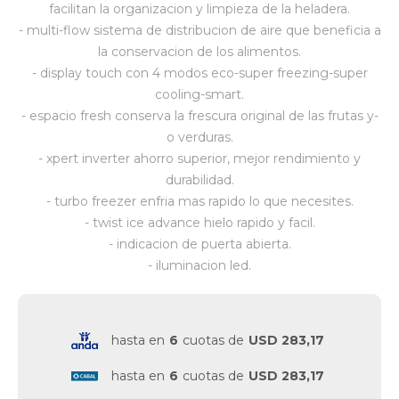
facilitan la organizacion y limpieza de la heladera.
- multi-flow sistema de distribucion de aire que beneficia a
Vestimenta y calzado
la conservacion de los alimentos.
- display touch con 4 modos eco-super freezing-super
cooling-smart.
- espacio fresh conserva la frescura original de las frutas y-
o verduras.
- xpert inverter ahorro superior, mejor rendimiento y
durabilidad.
- turbo freezer enfria mas rapido lo que necesites.
- twist ice advance hielo rapido y facil.
- indicacion de puerta abierta.
- iluminacion led.
hasta en
6
cuotas de
USD 283,17
hasta en
6
cuotas de
USD 283,17