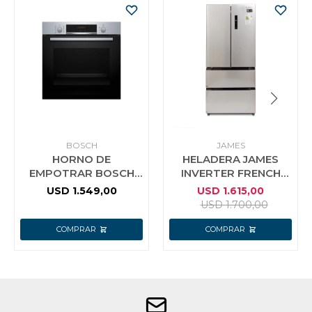
BOSCH
JAMES
HORNO DE
HELADERA JAMES
EMPOTRAR BOSCH
INVERTER FRENCH
HBA574ES3
DOOR INOX FAST
USD
1.549,00
USD
1.615,00
PIROLÍTICO
COOL RJ 460 FTI MI
USD
1.700,00
G2 494 LTS