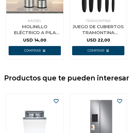
KASSEL
TRAMONTINA
MOLINILLO
JUEGO DE CUBIERTOS
ELÉCTRICO A PILA
TRAMONTINA
PARA SAL O PIMIENTA
IPANEMA 30 PZAS
USD
14,00
USD
22,00
KASSEL KS-MPS4
NEGRO
Productos que te pueden interesar