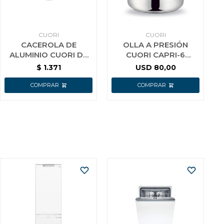
CUORI
CUORI
CACEROLA DE
OLLA A PRESIÓN
ALUMINIO CUORI DE
CUORI CAPRI-6
24 CM CON INTERIOR
ACERO INOX
$
1.371
USD
80,00
CERAMICO VERDE