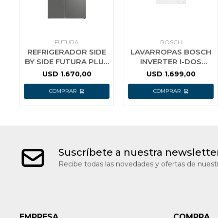
FUTURA
BOSCH
REFRIGERADOR SIDE
LAVARROPAS BOSCH
BY SIDE FUTURA PLUS
INVERTER I-DOS
FUT-510SBS 489 LTS
WGG244F1ES 9 KG
USD
1.670,00
USD
1.699,00
Suscríbete a nuestra newslette
Recibe todas las novedades y ofertas de nuestr
EMPRESA
COMPRA