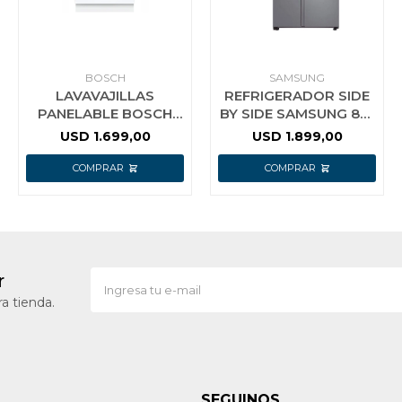
BOSCH
SAMSUNG
LAVAVAJILLAS
REFRIGERADOR SIDE
PANELABLE BOSCH
BY SIDE SAMSUNG 801
SMV4ECX28E 14
LTS.
USD
1.699,00
USD
1.899,00
SERVICIOS
r
a tienda.
SEGUINOS