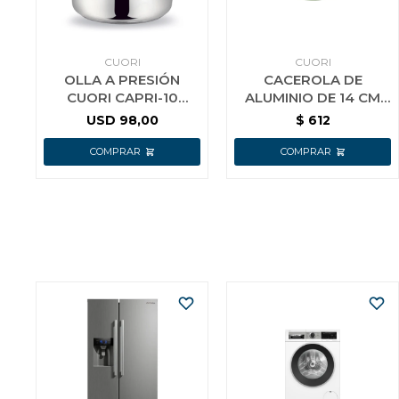
CUORI
CUORI
OLLA A PRESIÓN
CACEROLA DE
CUORI CAPRI-10
ALUMINIO DE 14 CM
ACERO INOX.
CON INTERIOR
USD
98,00
$
612
CERAMICO CUORI
VERDE