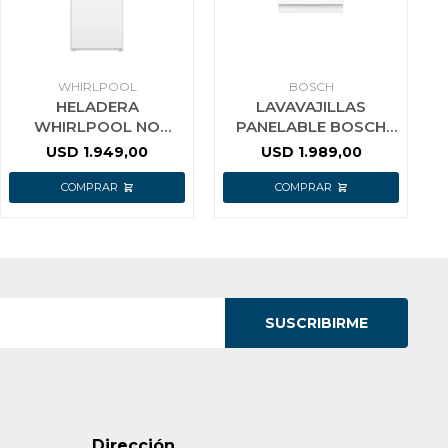
WHIRLPOOL
BOSCH
HELADERA
LAVAVAJILLAS
WHIRLPOOL NO
PANELABLE BOSCH
FROST PANELABLE
SMH4ECX28E 14
USD
1.949,00
USD
1.989,00
INVERTER 244 LTS
SERVICIOS PUERTA
DESLIZANTE
SUSCRIBIRME
Dirección