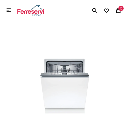
MI CUENTA
0

Menú
Herramientas y Construcción
Electrodomésticos
Herramientas y Construcción
Electrodomésticos
Tecnología
Deportes
Camping