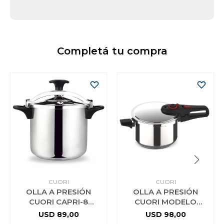
Completá tu compra
CUORI
CUORI
OLLA A PRESIÓN
OLLA A PRESIÓN
CUORI CAPRI-8
CUORI MODELO
ACERO INOX.
RAPID-7
USD
89,00
USD
98,00