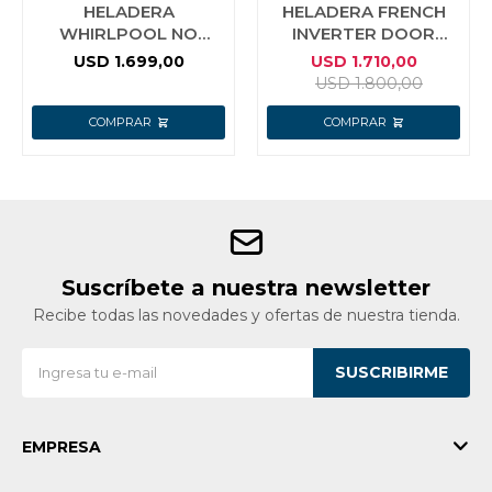
HELADERA
HELADERA FRENCH
WHIRLPOOL NO
INVERTER DOOR
FROST INVERTER SIDE
JAMES MODELO RJ
USD
1.699,00
USD
1.710,00
BY SIDE 560L
455 FTI KDD
USD
1.800,00
Suscríbete a nuestra newsletter
Recibe todas las novedades y ofertas de nuestra tienda.
SUSCRIBIRME
EMPRESA