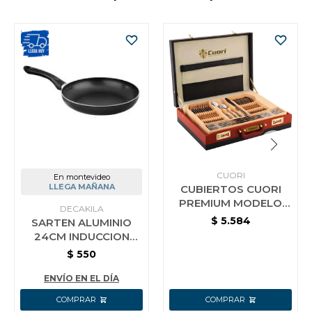
CUORI
En montevideo
LLEGA MAÑANA
CUBIERTOS CUORI
PREMIUM MODELO
DECAKILA
VITTORIA 72P-
$
5.584
SARTEN ALUMINIO
VITTORIA CON VALIJA
24CM INDUCCION
DECAKILA KMEP010B
$
550
ENVÍO EN EL DÍA