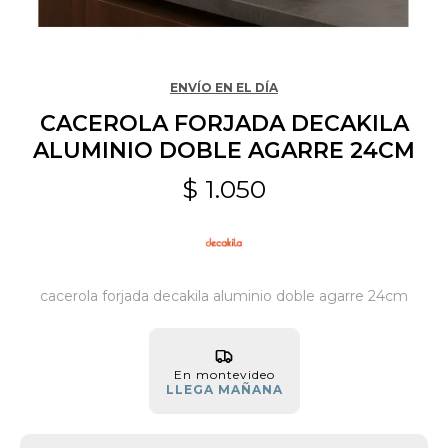
Jardín y Aire Libre
ENVÍO EN EL DÍA
CACEROLA FORJADA DECAKILA
Mascotas
ALUMINIO DOBLE AGARRE 24CM
$
1.050
Bazar
Juguetes y artículos para bebé
cacerola forjada decakila aluminio doble agarre 24cm
Gastronomía
En montevideo
LLEGA MAÑANA
Ferretería