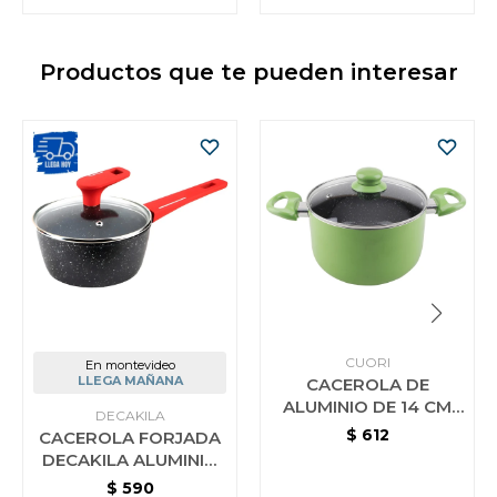
Productos que te pueden interesar
CUORI
En montevideo
LLEGA MAÑANA
CACEROLA DE
ALUMINIO DE 14 CM
DECAKILA
CON INTERIOR
$
612
CACEROLA FORJADA
CERAMICO CUORI
DECAKILA ALUMINIO
VERDE
16 CM
$
590