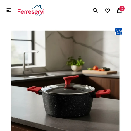
MI CUENTA
0

Menú
Herramientas y Construcción
Electrodomésticos
Herramientas y Construcción
Electrodomésticos
Tecnología
Deportes
Camping