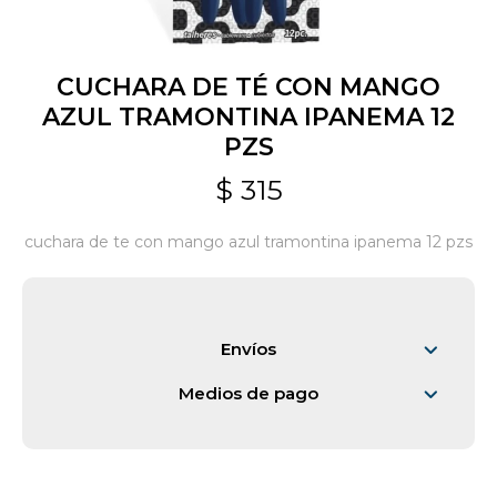
Jardín y Aire Libre
CUCHARA DE TÉ CON MANGO
AZUL TRAMONTINA IPANEMA 12
PZS
Mascotas
$
315
Bazar
cuchara de te con mango azul tramontina ipanema 12 pzs
Juguetes y artículos para bebé
Envíos
Gastronomía
Medios de pago
Ferretería