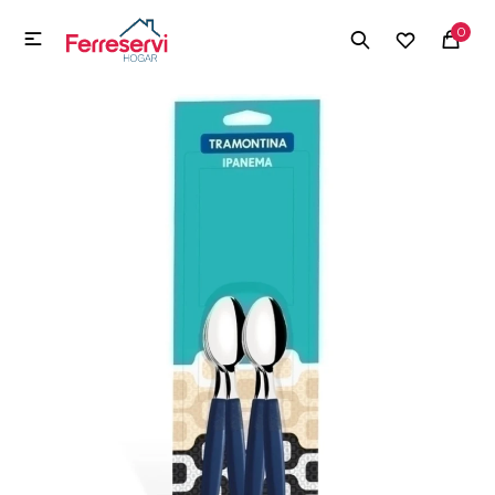
MI CUENTA
0

Menú
Herramientas y Construcción
Electrodomésticos
Herramientas y Construcción
Electrodomésticos
Tecnología
Deportes
Camping