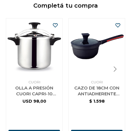
Completá tu compra
Vestimenta y calzado
CUORI
CUORI
OLLA A PRESIÓN
CAZO DE 18CM CON
CUORI CAPRI-10
ANTIADHERENTE
ACERO INOX.
CUORI NERO
USD
98,00
$
1.598