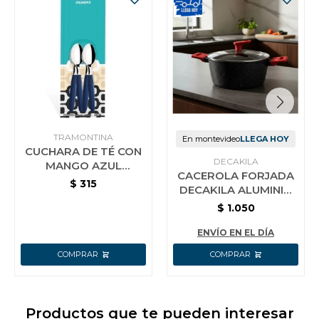
TRAMONTINA
En montevideo
LLEGA HOY
CUCHARA DE TÉ CON
DECAKILA
MANGO AZUL
CACEROLA FORJADA
TRAMONTINA
$
315
DECAKILA ALUMINIO
IPANEMA 12 PZS
DOBLE AGARRE 24CM
$
1.050
ENVÍO EN EL DÍA
Productos que te pueden interesar