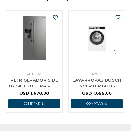
FUTURA
BOSCH
REFRIGERADOR SIDE
LAVARROPAS BOSCH
BY SIDE FUTURA PLUS
INVERTER I-DOS
FUT-510SBS 489 LTS
WGG244F1ES 9 KG
USD
1.670,00
USD
1.699,00