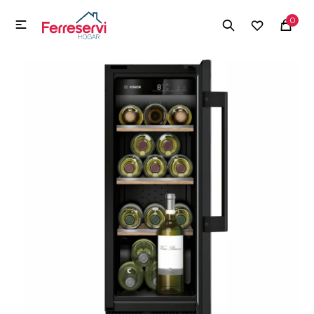
MI CUENTA
0

Menú
Herramientas y Construcción
Electrodomésticos
Herramientas y Construcción
Electrodomésticos
Tecnología
Deportes
Camping