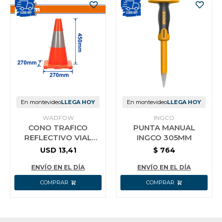
En montevideo
LLEGA HOY
En montevideo
LLEGA HOY
WADFOW
INGCO
CONO TRAFICO
PUNTA MANUAL
REFLECTIVO VIAL
INGCO 305MM
45CM WADFOW
USD
13,41
$
764
WYJ1A45
ENVÍO EN EL DÍA
ENVÍO EN EL DÍA