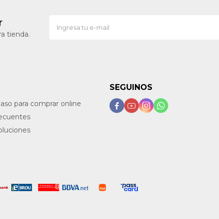
r
a tienda.
SEGUINOS
paso para comprar online




recuentes
oluciones