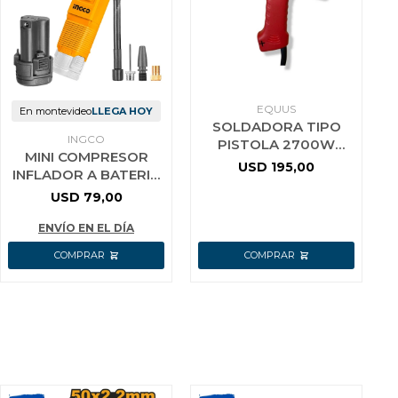
EQUUS
En montevideo
LLEGA HOY
SOLDADORA TIPO
INGCO
PISTOLA 2700W
MINI COMPRESOR
EQUUS
USD
195,00
INFLADOR A BATERIA
12V INGCO CACLI12011
USD
79,00
ENVÍO EN EL DÍA