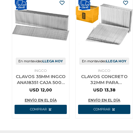
En montevideo
LLEGA HOY
En montevideo
LLEGA HOY
INGCO
INGCO
CLAVOS 35MM INGCO
CLAVOS CONCRETO
ANA18351 CAJA 5000
32MM PARA
UNID
CLAVADORA
USD
12,00
USD
13,38
ACN18641 / ANA01321
ENVÍO EN EL DÍA
ENVÍO EN EL DÍA