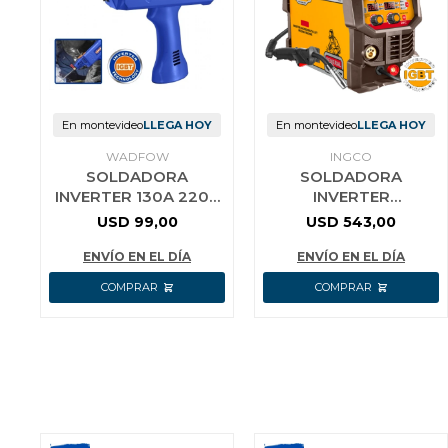
En montevideo
LLEGA HOY
En montevideo
LLEGA HOY
WADFOW
INGCO
SOLDADORA
SOLDADORA
INVERTER 130A 220V
INVERTER
IGBT WADFOW
MAG/MIG/MMA/TIG
USD
99,00
USD
543,00
WWDH1301
200A 220V CON
ACCESORIOS
ENVÍO EN EL DÍA
ENVÍO EN EL DÍA