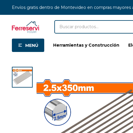
Envíos gratis dentro de Montevideo en compras mayores
Herramientas y Construcción
E
MENÚ