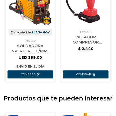
EQUUS
En montevideo
LLEGA HOY
INFLADOR
INGCO
COMPRESOR
SOLDADORA
PISTOLA
$
2.440
INVERTER TIG/MMA
INALÁMBRICO 20V
160A 220-240V LCD
USD
399,00
EQUUS
IGBT CON
ACCESORIOS INGCO
ENVÍO EN EL DÍA
ING-TIG16
Productos que te pueden interesar