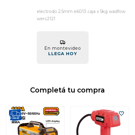
electrodo 2.5mm e6013 caja x 5kg wadfow
werc2121
En montevideo
LLEGA HOY
Completá tu compra