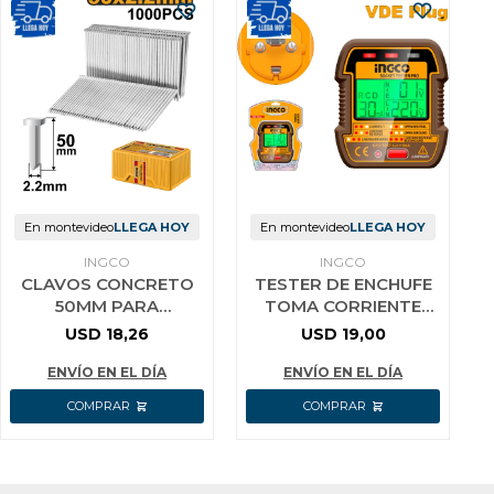
En montevideo
LLEGA HOY
En montevideo
LLEGA HOY
INGCO
INGCO
CLAVOS CONCRETO
TESTER DE ENCHUFE
50MM PARA
TOMA CORRIENTE
CLAVADORA
VDE PLUG LCD
USD
18,26
USD
19,00
ACN18641 / ANA01501
DISPLAY INGCO
HESST30011
ENVÍO EN EL DÍA
ENVÍO EN EL DÍA