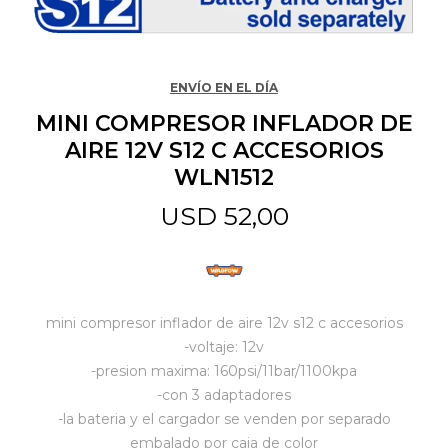
Jardín y Aire Libre
ENVÍO EN EL DÍA
MINI COMPRESOR INFLADOR DE
Mascotas
AIRE 12V S12 C ACCESORIOS
WLN1512
Bazar
USD
52,00
Juguetes y artículos para bebé
mini compresor inflador de aire 12v s12 c accesorios
Gastronomía
-voltaje: 12v
-presion maxima: 160psi/11bar/1100kpa
-con 3 adaptadores
Ferretería
-la bateria y el cargador se venden por separado
embalado por caja de color