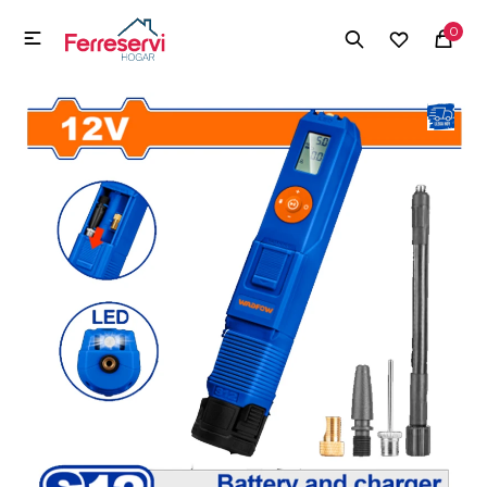
MI CUENTA
0

Menú
Herramientas y Construcción
Electrodomésticos
Herramientas y Construcción
Electrodomésticos
Tecnología
Deportes
Camping