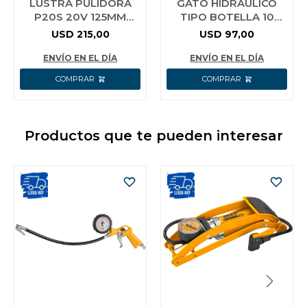
LUSTRA PULIDORA
GATO HIDRÁULICO
P20S 20V 125MM
TIPO BOTELLA 10
INGCO APLI2002
TON INGCO HBJ1004
USD
215,00
USD
97,00
ENVÍO EN EL DÍA
ENVÍO EN EL DÍA
Productos que te pueden interesar