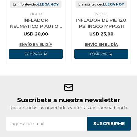
En montevideo
LLEGA HOY
En montevideo
LLEGA HOY
INGCO
INGCO
INFLADOR
INFLADOR DE PIE 120
NEUMATICO P AUTOS
PSI INGCO MPP5511
MOTOS BICICLETAS
USD
20,00
USD
23,00
INGCO
ENVÍO EN EL DÍA
ENVÍO EN EL DÍA
Suscríbete a nuestra newsletter
Recibe todas las novedades y ofertas de nuestra tienda.
SUSCRIBIRME