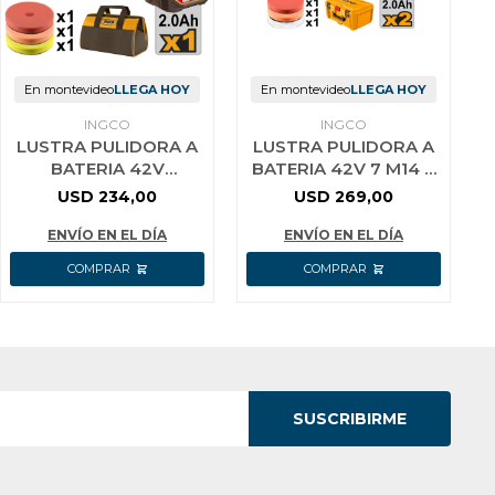
En montevideo
LLEGA HOY
En montevideo
LLEGA HOY
INGCO
INGCO
LUSTRA PULIDORA A
LUSTRA PULIDORA A
BATERIA 42V
BATERIA 42V 7 M14 +
BRUSHLESS 150MM
2 BAT 2.0AH +
USD
234,00
USD
269,00
C/ACCESORIOS +
CARGADOR +
BATERIA 2.0AH + CAR
ACCESORIOS + VAL
ENVÍO EN EL DÍA
ENVÍO EN EL DÍA
SUSCRIBIRME