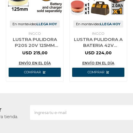
En montevideo
LLEGA HOY
En montevideo
LLEGA HOY
INGCO
INGCO
LUSTRA PULIDORA
LUSTRA PULIDORA A
P20S 20V 125MM
BATERIA 42V
INGCO APLI2002
BRUSHLESS 180MM
USD
215,00
USD
224,00
M14 C/ACCESORIOS +
BATERIA 2.0AH +
ENVÍO EN EL DÍA
ENVÍO EN EL DÍA
r
a tienda.