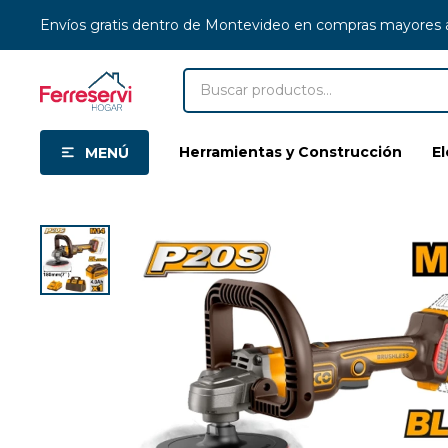
Envíos gratis dentro de Montevideo en compras mayores
Herramientas y Construcción
E
MENÚ