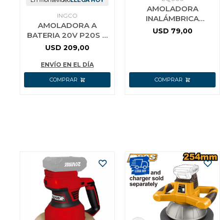
En montevideo
LLEGA HOY
AMOLADORA
INGCO
INALÁMBRICA
AMOLADORA A
BRUSHLESS 21V
USD
79,00
BATERIA 20V P20S 4
EQUUS
1/2´´ BRUSHLESS CON
USD
209,00
INTERRUPTOR DE
SEGURIDAD C/1
ENVÍO EN EL DÍA