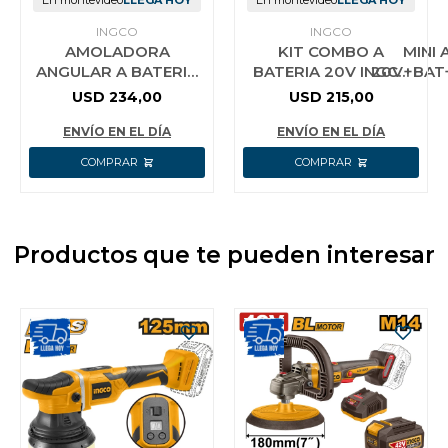
En montevideo
LLEGA HOY
En montevideo
LLEGA HOY
INGCO
INGCO
AMOLADORA
KIT COMBO A
MINI
ANGULAR A BATERIA
BATERIA 20V INGCO
20V+BAT
BRUSHLESS 42V
SOPLADORA
USD
234,00
USD
215,00
115MM 4-1/2´´ C/ 2
AMOLADORA
BAT 2.0AH + CARG
TALADRO
ENVÍO EN EL DÍA
ENVÍO EN EL DÍA
Productos que te pueden interesar