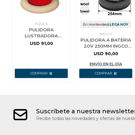
EQUUS
En montevideo
LLEGA HOY
PULIDORA
INGCO
LUSTRADORA
PULIDORA A BATERIA
ORBITAL PARA AUTO
USD
91,00
20V 250MM INGCO
INALÁMBRICA 20V
COPLI2001 LINEA
EQUUS
USD
90,00
P20S
ENVÍO EN EL DÍA
Suscríbete a nuestra newslette
Recibe todas las novedades y ofertas de nuestr