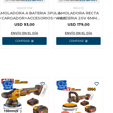
En montevideo
LLEGA HOY
En montevideo
LLEGA HOY
WADFOW
INGCO
 AMOLADORA A BATERIA 3PULG
AMOLADORA RECTA
+CARGADOR+ACCESORIOS+VALIJA
A BATERIA 20V 6MM +
WADFOW
5 PUNTAS + 2 BAT
USD
93,00
USD
179,00
4.0AH + CARGADOR +
VALIJA I
ENVÍO EN EL DÍA
ENVÍO EN EL DÍA