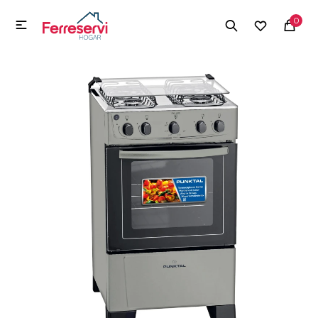
MI CUENTA
0

Menú
Herramientas y Construcción
Electrodomésticos
Herramientas y Construcción
Electrodomésticos
Tecnología
Deportes
Camping