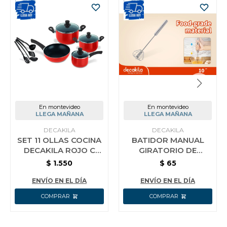
En montevideo
En montevideo
LLEGA MAÑANA
LLEGA MAÑANA
DECAKILA
DECAKILA
SET 11 OLLAS COCINA
BATIDOR MANUAL
DECAKILA ROJO C
GIRATORIO DE
UTENSILIOS
COCINA AC INOX
$
1.550
$
65
DECAKILA 25 CM
ENVÍO EN EL DÍA
ENVÍO EN EL DÍA