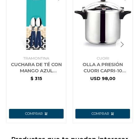
TRAMONTINA
CUORI
CUCHARA DE TÉ CON
OLLA A PRESIÓN
MANGO AZUL
CUORI CAPRI-10
TRAMONTINA
ACERO INOX.
$
315
USD
98,00
IPANEMA 12 PZS