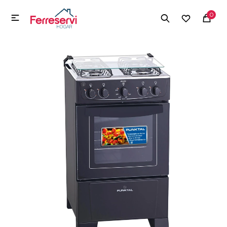
MI CUENTA
0

Menú
Herramientas y Construcción
Electrodomésticos
Herramientas y Construcción
Electrodomésticos
Tecnología
Deportes
Camping