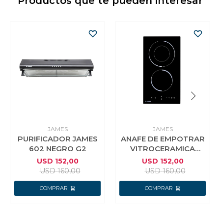
Productos que te pueden interesar
JAMES
JAMES
PURIFICADOR JAMES
ANAFE DE EMPOTRAR
602 NEGRO G2
VITROCERAMICA
JAMES 2P
USD
152,00
USD
152,00
USD
160,00
USD
160,00