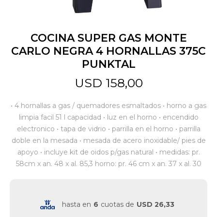
Jardín y Aire Libre
COCINA SUPER GAS MONTE
CARLO NEGRA 4 HORNALLAS 375C
PUNKTAL
Mascotas
USD
158,00
Bazar
• 4 hornallas a gas / quemadores esmaltados • horno a gas
limpia facil 51 l capacidad • luz en el horno • encendido
electronico • tapa de vidrio • parrilla en el horno • parrilla
Juguetes y artículos para bebé
doble en la mesada • mesada de acero inoxidable/ pies de
apoyo • incluye kit de oidos p/gas natural • medidas: pr.
58cm x an. 48 x al. 85,3 horno: pr. 46 cm x an. 37 x al. 30
Gastronomía
Ferretería
hasta en
6
cuotas de
USD 26,33