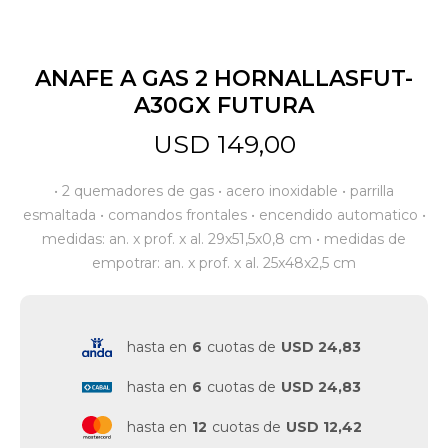
Jardín y Aire Libre
ANAFE A GAS 2 HORNALLASFUT-
A30GX FUTURA
Mascotas
USD
149,00
• 2 quemadores de gas • acero inoxidable • parrilla
Bazar
esmaltada • comandos frontales • encendido automatico •
medidas: an. x prof. x al. 29x51,5x0,8 cm • medidas de
empotrar: an. x prof. x al. 25x48x2,5 cm
Juguetes y artículos para bebé
Gastronomía
hasta en
6
cuotas de
USD 24,83
hasta en
6
cuotas de
USD 24,83
Ferretería
hasta en
12
cuotas de
USD 12,42