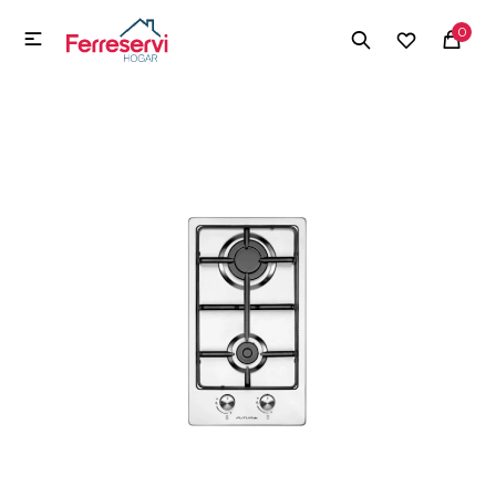
MI CUENTA
0

Menú
Herramientas y Construcción
Electrodomésticos
Herramientas y Construcción
Electrodomésticos
Tecnología
Deportes
Camping