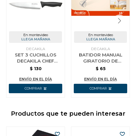
En montevideo
En montevideo
LLEGA MAÑANA
LLEGA MAÑANA
DECAKILA
DECAKILA
SET 3 CUCHILLOS
BATIDOR MANUAL
DECAKILA CHEF
GIRATORIO DE
COCINA MANGO
COCINA AC INOX
$
130
$
65
NEGRO
DECAKILA 25 CM
ENVÍO EN EL DÍA
ENVÍO EN EL DÍA
Productos que te pueden interesar