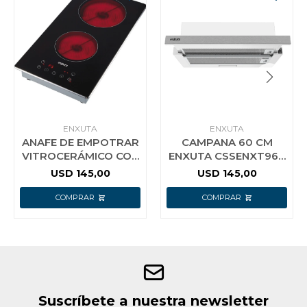
ENXUTA
ENXUTA
ANAFE DE EMPOTRAR
CAMPANA 60 CM
VITROCERÁMICO CON
ENXUTA CSSENXT960
2 HORNALLAS
TELESCOPICA
USD
145,00
USD
145,00
ENXUTA
Suscríbete a nuestra newsletter