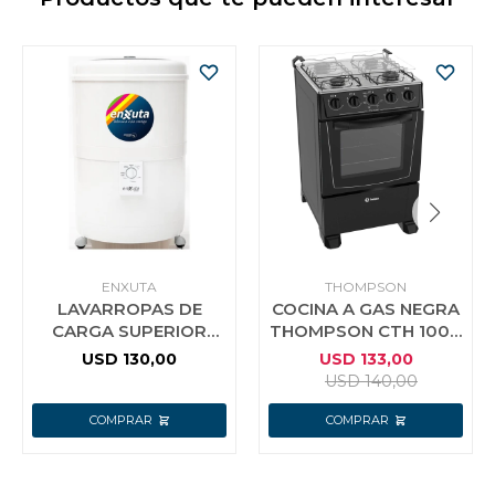
ENXUTA
THOMPSON
LAVARROPAS DE
COCINA A GAS NEGRA
CARGA SUPERIOR
THOMPSON CTH 1000
SEMIAUTOMÁTICO
F
USD
130,00
USD
133,00
5KG ENXUTA
USD
140,00