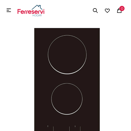
MI CUENTA
0

Menú
Herramientas y Construcción
Electrodomésticos
Herramientas y Construcción
Electrodomésticos
Tecnología
Deportes
Camping