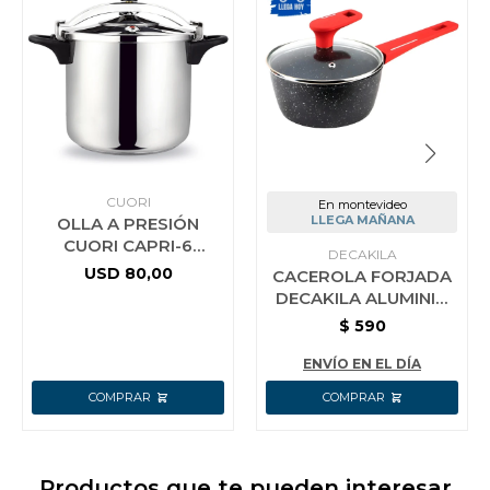
CUORI
En montevideo
LLEGA MAÑANA
OLLA A PRESIÓN
CUORI CAPRI-6
DECAKILA
ACERO INOX
USD
80,00
CACEROLA FORJADA
DECAKILA ALUMINIO
16 CM
$
590
ENVÍO EN EL DÍA
Productos que te pueden interesar